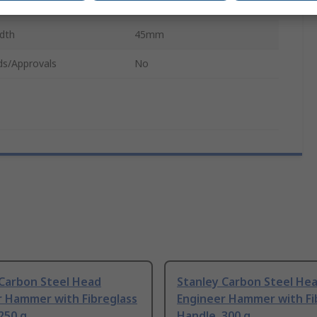
aterial
Fibreglass
dth
45mm
ds/Approvals
No
 Carbon Steel Head
Stanley Carbon Steel He
r Hammer with Fibreglass
Engineer Hammer with Fi
250 g
Handle, 300 g