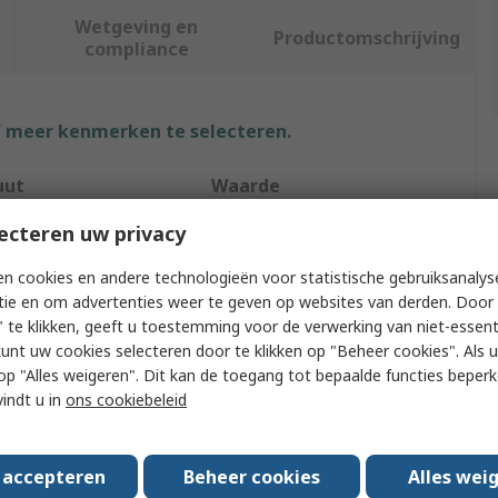
Wetgeving en
Productomschrijving
compliance
f meer kenmerken te selecteren.
uut
Waarde
ecteren uw privacy
Stanley
n cookies en andere technologieën voor statistische gebruiksanalys
 Type
Engineer Hammer
tie en om advertenties weer te geven op websites van derden. Door 
 Type
Hammer
 te klikken, geeft u toestemming voor de verwerking van niet-essent
kunt uw cookies selecteren door te klikken op "Beheer cookies". Als u 
rking
Yes
 u op "Alles weigeren". Dit kan de toegang tot bepaalde functies beper
vindt u in
ons cookiebeleid
terial
Carbon Steel
ight
1kg
s accepteren
Beheer cookies
Alles wei