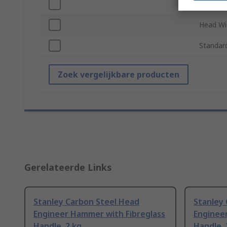
Handle M
Head Wi
Standar
Zoek vergelijkbare producten
Gerelateerde Links
Stanley Carbon Steel Head
Stanley
Engineer Hammer with Fibreglass
Enginee
Handle, 2 kg
Handle, 