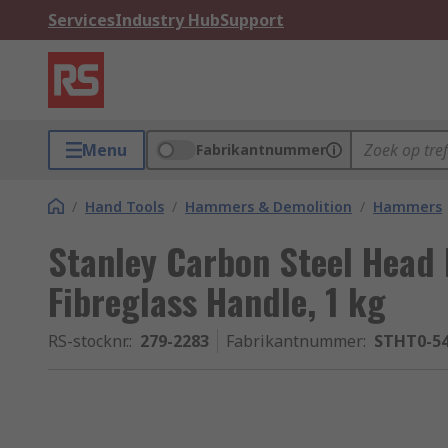
Services
Industry Hub
Support
Menu
Fabrikantnummer
/
Hand Tools
/
Hammers & Demolition
/
Hammers
Stanley Carbon Steel Head
Fibreglass Handle, 1 kg
RS-stocknr.
:
279-2283
Fabrikantnummer
:
STHT0-5