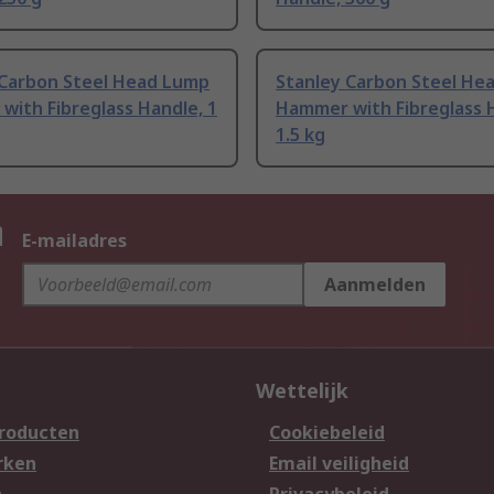
 Carbon Steel Head Lump
Stanley Carbon Steel He
ith Fibreglass Handle, 1
Hammer with Fibreglass 
1.5 kg
n
E-mailadres
Aanmelden
Wettelijk
producten
Cookiebeleid
rken
Email veiligheid