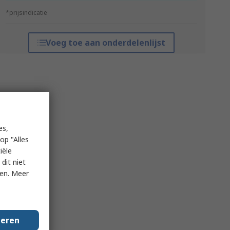
*prijsindicatie
Voeg toe aan onderdelenlijst
es,
op "Alles
iële
dit niet
ken. Meer
geren