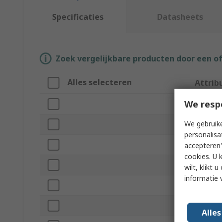
Specificaties
Datasheets
Zoek vergelijkbare producten door een o
Alles selecteren
Attrib
We resp
Merk
We gebruike
Hammer
personalisa
Product
accepteren"
cookies. U 
Non-Spa
wilt, klikt
informatie 
Head Ma
Head We
Alle