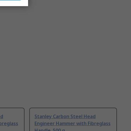
ad
Stanley Carbon Steel Head
breglass
Engineer Hammer with Fibreglass
Handle, 500 g