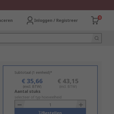
0
aceren
Inloggen / Registreer
Subtotaal (1 eenheid)*
€ 35,66
€ 43,15
(excl. BTW)
(incl. BTW)
Add
Aantal stuks
to
selecteer of typ hoeveelheid
Basket
Bestellen