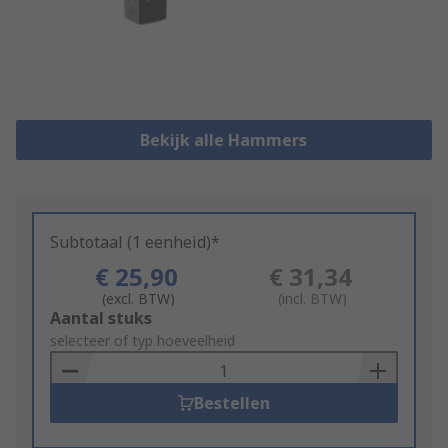
Bekijk alle Hammers
Subtotaal (1 eenheid)*
€ 25,90
€ 31,34
(excl. BTW)
(incl. BTW)
Add
Aantal stuks
to
selecteer of typ hoeveelheid
Basket
Bestellen