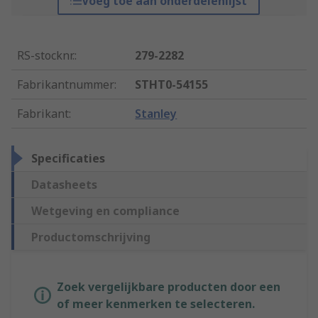
Voeg toe aan onderdelenlijst
RS-stocknr.
:
279-2282
Fabrikantnummer
:
STHT0-54155
Fabrikant
:
Stanley
Specificaties
Datasheets
Wetgeving en compliance
Productomschrijving
Zoek vergelijkbare producten door een
of meer kenmerken te selecteren.