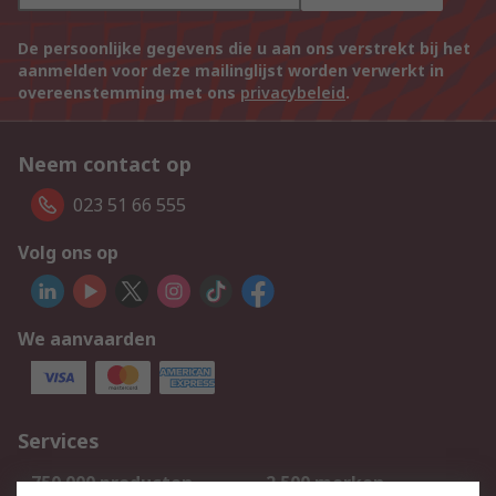
De persoonlijke gegevens die u aan ons verstrekt bij het
aanmelden voor deze mailinglijst worden verwerkt in
overeenstemming met ons
privacybeleid
.
Neem contact op
023 51 66 555
Volg ons op
We aanvaarden
Services
750.000 producten
2.500 merken