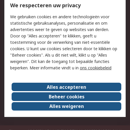
Bestellen
Inkoopoplossingen
We respecteren uw privacy
Retouren
Technisch advies
We gebruiken cookies en andere technologieën voor
Track & Trace
statistische gebruiksanalyses, personalisatie en om
advertenties weer te geven op websites van derden.
Wettelijk
Door op "Alles accepteren" te klikken, geeft u
toestemming voor de verwerking van niet-essentiële
Cookiebeleid
Email veiligheid
cookies. U kunt uw cookies selecteren door te klikken op
Privacybeleid
Websitevoorwaarden
"Beheer cookies". Als u dit niet wilt, klikt u op "Alles
weigeren". Dit kan de toegang tot bepaalde functies
Algemene
beperken. Meer informatie vindt u in
ons cookiebeleid
verkoopvoorwaarden
Over RS
Alles accepteren
RS Group
Over ons
Beheer cookies
RS wereldwijd
Werken bij RS
Alles weigeren
ESG