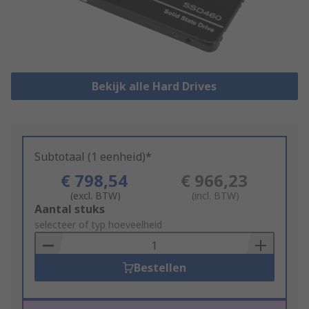
Bekijk alle Hard Drives
Subtotaal (1 eenheid)*
€ 798,54
€ 966,23
(excl. BTW)
(incl. BTW)
Add
Aantal stuks
to
selecteer of typ hoeveelheid
Basket
Bestellen