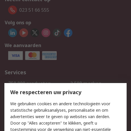
023 51 66 555
Volg ons op
We aanvaarden
Services
750.000 producten
2.500 merken
Bestellen
Inkoopoplossingen
We respecteren uw privacy
Retouren
Technisch advies
We gebruiken cookies en andere technologieën voor
Track & Trace
statistische gebruiksanalyses, personalisatie en om
advertenties weer te geven op websites van derden.
Wettelijk
Door op "Alles accepteren" te klikken, geeft u
toestemming voor de verwerking van niet-essentiële