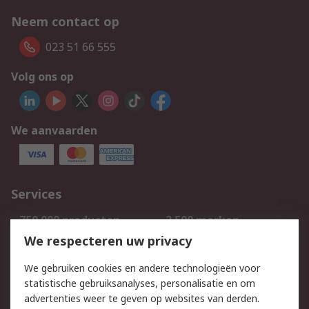
Neem contact op
023 51 66 555
Volg ons op
We aanvaarden
Services
750.000 producten
2.500 merken
Bestellen
Inkoopoplossingen
We respecteren uw privacy
Retouren
Technisch advies
We gebruiken cookies en andere technologieën voor
Track & Trace
statistische gebruiksanalyses, personalisatie en om
advertenties weer te geven op websites van derden.