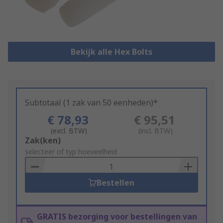
Bekijk alle Hex Bolts
Subtotaal (1 zak van 50 eenheden)*
€ 78,93
€ 95,51
(excl. BTW)
(incl. BTW)
Add
Zak(ken)
to
selecteer of typ hoeveelheid
Basket
Bestellen
GRATIS bezorging voor bestellingen van