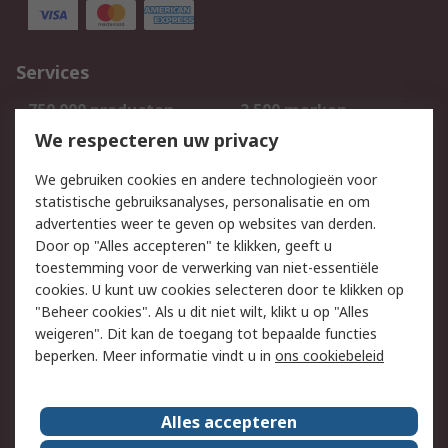
Services
750.000 producten
2.500 merken
Bestellen
Inkoopoplossingen
We respecteren uw privacy
Retouren
Technisch advies
We gebruiken cookies en andere technologieën voor
Track & Trace
statistische gebruiksanalyses, personalisatie en om
advertenties weer te geven op websites van derden.
Wettelijk
Door op "Alles accepteren" te klikken, geeft u
toestemming voor de verwerking van niet-essentiële
Cookiebeleid
Email veiligheid
cookies. U kunt uw cookies selecteren door te klikken op
Privacybeleid
Websitevoorwaarden
"Beheer cookies". Als u dit niet wilt, klikt u op "Alles
weigeren". Dit kan de toegang tot bepaalde functies
Algemene
beperken. Meer informatie vindt u in
ons cookiebeleid
verkoopvoorwaarden
Over RS
Alles accepteren