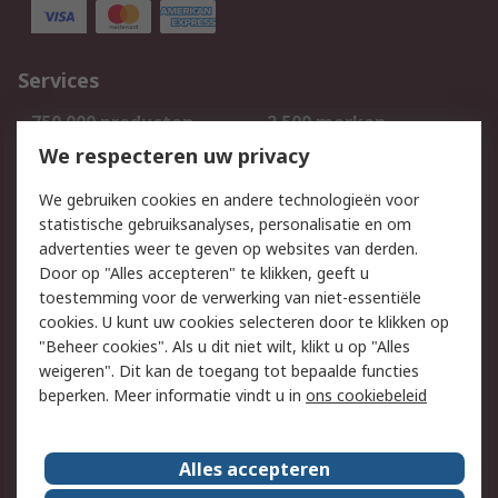
Services
750.000 producten
2.500 merken
Bestellen
Inkoopoplossingen
We respecteren uw privacy
Retouren
Technisch advies
We gebruiken cookies en andere technologieën voor
Track & Trace
statistische gebruiksanalyses, personalisatie en om
advertenties weer te geven op websites van derden.
Wettelijk
Door op "Alles accepteren" te klikken, geeft u
toestemming voor de verwerking van niet-essentiële
Cookiebeleid
Email veiligheid
cookies. U kunt uw cookies selecteren door te klikken op
Privacybeleid
Websitevoorwaarden
"Beheer cookies". Als u dit niet wilt, klikt u op "Alles
weigeren". Dit kan de toegang tot bepaalde functies
Algemene
beperken. Meer informatie vindt u in
ons cookiebeleid
verkoopvoorwaarden
Over RS
Alles accepteren