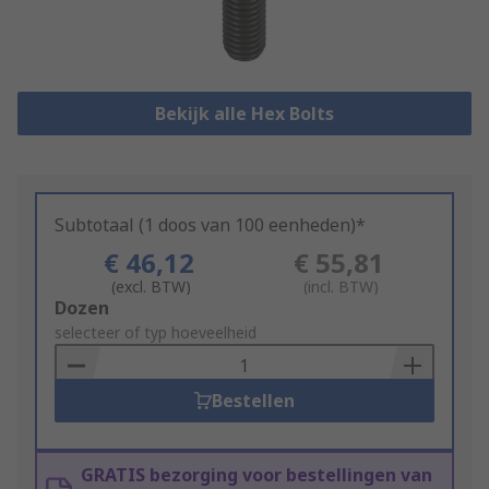
Bekijk alle Hex Bolts
Subtotaal (1 doos van 100 eenheden)*
€ 46,12
€ 55,81
(excl. BTW)
(incl. BTW)
Add
Dozen
to
selecteer of typ hoeveelheid
Basket
Bestellen
GRATIS bezorging voor bestellingen van