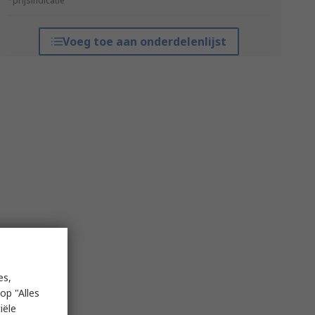
*prijsindicatie
Voeg toe aan onderdelenlijst
es,
op "Alles
iële