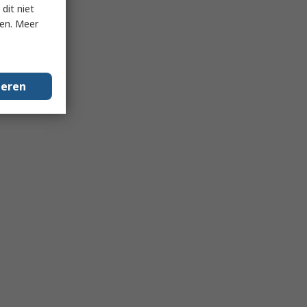
dit niet
ken. Meer
geren