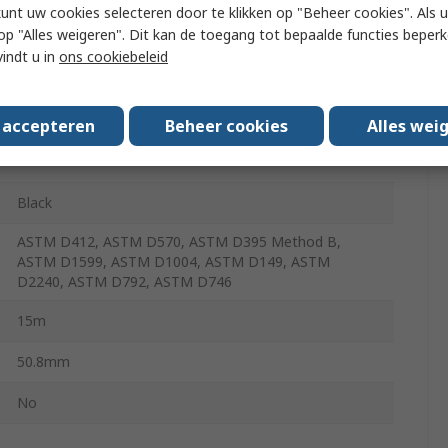
kunt uw cookies selecteren door te klikken op "Beheer cookies". Als u 
 u op "Alles weigeren". Dit kan de toegang tot bepaalde functies beper
Chemical
vindt u in
ons cookiebeleid
-60°C
s accepteren
Beheer cookies
Alles wei
135°C
Black
ASTM D412, ASTM D570, ASTM D395 Method B,
ASTM D1599, ASTM D1004, ASTM D149, ASTM
D2240, ASTM D792, ASTM D746
15m
50.8mm
No