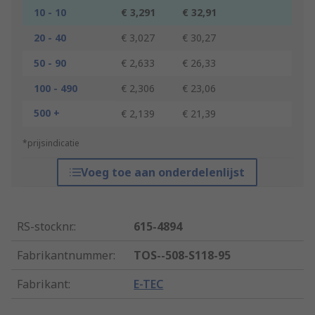
10 - 10
€ 3,291
€ 32,91
20 - 40
€ 3,027
€ 30,27
50 - 90
€ 2,633
€ 26,33
100 - 490
€ 2,306
€ 23,06
500 +
€ 2,139
€ 21,39
*prijsindicatie
Voeg toe aan onderdelenlijst
RS-stocknr.
:
615-4894
Fabrikantnummer
:
TOS--508-S118-95
Fabrikant
:
E-TEC