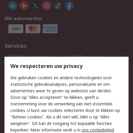
We aanvaarden
Services
750.000 producten
2.500 merken
Bestellen
Inkoopoplossingen
We respecteren uw privacy
Retouren
Technisch advies
We gebruiken cookies en andere technologieën voor
Track & Trace
statistische gebruiksanalyses, personalisatie en om
advertenties weer te geven op websites van derden.
Wettelijk
Door op "Alles accepteren" te klikken, geeft u
toestemming voor de verwerking van niet-essentiële
Cookiebeleid
Email veiligheid
cookies. U kunt uw cookies selecteren door te klikken op
Privacybeleid
Websitevoorwaarden
"Beheer cookies". Als u dit niet wilt, klikt u op "Alles
weigeren". Dit kan de toegang tot bepaalde functies
Algemene
beperken. Meer informatie vindt u in
ons cookiebeleid
verkoopvoorwaarden