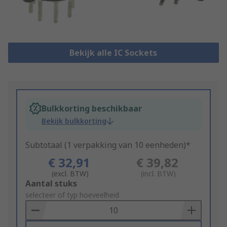
Bekijk alle IC Sockets
Bulkkorting beschikbaar
Bekijk bulkkorting
Subtotaal (1 verpakking van 10 eenheden)*
€ 32,91
€ 39,82
(excl. BTW)
(incl. BTW)
Add
Aantal stuks
to
selecteer of typ hoeveelheid
Basket