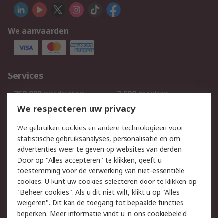
We aanvaarden
Services
750.000 producten
2.500 merken
Bestellen
Inkoopoplossingen
We respecteren uw privacy
Retouren
Technisch advies
We gebruiken cookies en andere technologieën voor
Track & Trace
statistische gebruiksanalyses, personalisatie en om
advertenties weer te geven op websites van derden.
Wettelijk
Door op "Alles accepteren" te klikken, geeft u
toestemming voor de verwerking van niet-essentiële
Cookiebeleid
Email veiligheid
cookies. U kunt uw cookies selecteren door te klikken op
Privacybeleid
Websitevoorwaarden
"Beheer cookies". Als u dit niet wilt, klikt u op "Alles
weigeren". Dit kan de toegang tot bepaalde functies
Algemene
beperken. Meer informatie vindt u in
ons cookiebeleid
verkoopvoorwaarden