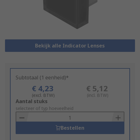
Bekijk alle Indicator Lenses
Subtotaal (1 eenheid)*
€ 4,23
€ 5,12
(excl. BTW)
(incl. BTW)
Add
Aantal stuks
to
selecteer of typ hoeveelheid
Basket
Bestellen