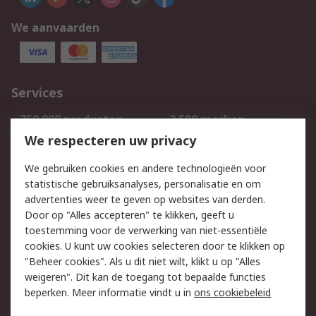
We aanvaarden
Services
750.000 producten
2.500 merken
Bestellen
Inkoopoplossingen
We respecteren uw privacy
Retouren
Technisch advies
We gebruiken cookies en andere technologieën voor
Track & Trace
statistische gebruiksanalyses, personalisatie en om
advertenties weer te geven op websites van derden.
Wettelijk
Door op "Alles accepteren" te klikken, geeft u
toestemming voor de verwerking van niet-essentiële
Cookiebeleid
Email veiligheid
cookies. U kunt uw cookies selecteren door te klikken op
Privacybeleid
Websitevoorwaarden
"Beheer cookies". Als u dit niet wilt, klikt u op "Alles
weigeren". Dit kan de toegang tot bepaalde functies
Algemene
beperken. Meer informatie vindt u in
ons cookiebeleid
verkoopvoorwaarden