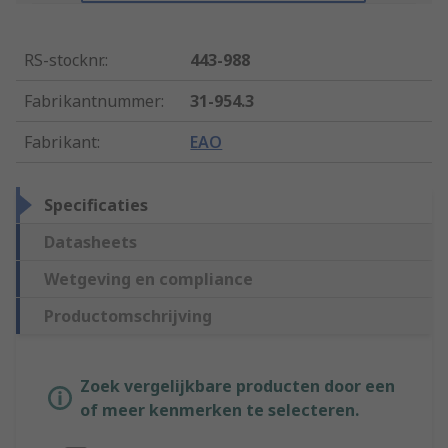
RS-stocknr.
:
443-988
Fabrikantnummer
:
31-954.3
Fabrikant
:
EAO
Specificaties
Datasheets
Wetgeving en compliance
Productomschrijving
Zoek vergelijkbare producten door een
of meer kenmerken te selecteren.