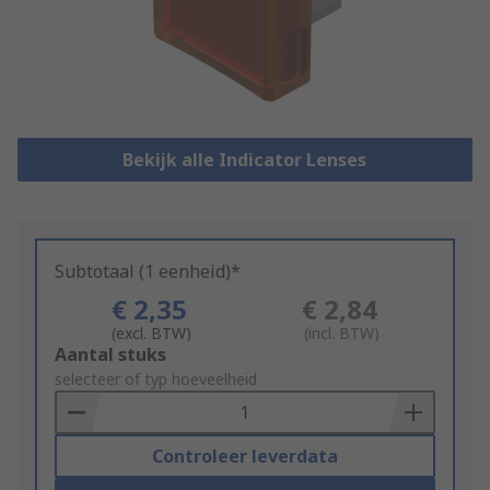
Bekijk alle Indicator Lenses
Subtotaal (1 eenheid)*
€ 2,35
€ 2,84
(excl. BTW)
(incl. BTW)
Add
Aantal stuks
to
selecteer of typ hoeveelheid
Basket
Controleer leverdata