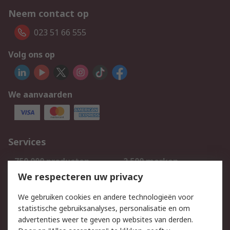
Neem contact op
023 51 66 555
Volg ons op
We aanvaarden
Services
750.000 producten
2.500 merken
Bestellen
Inkoopoplossingen
We respecteren uw privacy
Retouren
Technisch advies
We gebruiken cookies en andere technologieën voor
Track & Trace
statistische gebruiksanalyses, personalisatie en om
advertenties weer te geven op websites van derden.