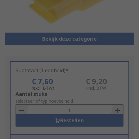
Bekijk deze categorie
Subtotaal (1 eenheid)*
€ 7,60
€ 9,20
(excl. BTW)
(incl. BTW)
Add
Aantal stuks
to
selecteer of typ hoeveelheid
Basket
Bestellen