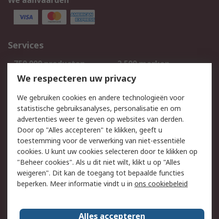
We aanvaarden
Services
750.000 producten
2.500 merken
Bestellen
Inkoopoplossingen
We respecteren uw privacy
Retouren
Technisch advies
We gebruiken cookies en andere technologieën voor
Track & Trace
statistische gebruiksanalyses, personalisatie en om
advertenties weer te geven op websites van derden.
Wettelijk
Door op "Alles accepteren" te klikken, geeft u
toestemming voor de verwerking van niet-essentiële
Cookiebeleid
Email veiligheid
cookies. U kunt uw cookies selecteren door te klikken op
Privacybeleid
Websitevoorwaarden
"Beheer cookies". Als u dit niet wilt, klikt u op "Alles
weigeren". Dit kan de toegang tot bepaalde functies
Algemene
beperken. Meer informatie vindt u in
ons cookiebeleid
verkoopvoorwaarden
Over RS
Alles accepteren