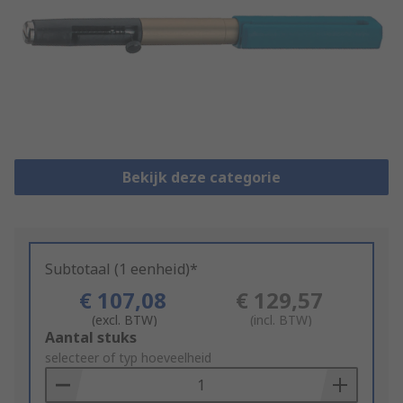
Bekijk deze categorie
Subtotaal (1 eenheid)*
€ 107,08
€ 129,57
(excl. BTW)
(incl. BTW)
Add
Aantal stuks
to
selecteer of typ hoeveelheid
Basket