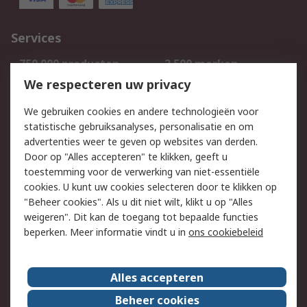
Services
750.000 producten
2.500 merken
Bestellen
Inkoopoplossingen
We respecteren uw privacy
Retouren
Technisch advies
We gebruiken cookies en andere technologieën voor
Track & Trace
statistische gebruiksanalyses, personalisatie en om
advertenties weer te geven op websites van derden.
Wettelijk
Door op "Alles accepteren" te klikken, geeft u
toestemming voor de verwerking van niet-essentiële
Cookiebeleid
Email veiligheid
cookies. U kunt uw cookies selecteren door te klikken op
Privacybeleid
Websitevoorwaarden
"Beheer cookies". Als u dit niet wilt, klikt u op "Alles
weigeren". Dit kan de toegang tot bepaalde functies
Algemene
beperken. Meer informatie vindt u in
ons cookiebeleid
verkoopvoorwaarden
Over RS
Alles accepteren
RS Group
Over ons
Beheer cookies