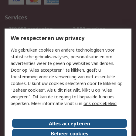
Services
750.000 producten
2.500 merken
Bestellen
Inkoopoplossingen
We respecteren uw privacy
Retouren
Technisch advies
We gebruiken cookies en andere technologieën voor
Track & Trace
statistische gebruiksanalyses, personalisatie en om
advertenties weer te geven op websites van derden.
Wettelijk
Door op "Alles accepteren" te klikken, geeft u
toestemming voor de verwerking van niet-essentiële
Cookiebeleid
Email veiligheid
cookies. U kunt uw cookies selecteren door te klikken op
Privacybeleid
Websitevoorwaarden
"Beheer cookies". Als u dit niet wilt, klikt u op "Alles
weigeren". Dit kan de toegang tot bepaalde functies
Algemene
beperken. Meer informatie vindt u in
ons cookiebeleid
verkoopvoorwaarden
Over RS
Alles accepteren
RS Group
Over ons
Beheer cookies