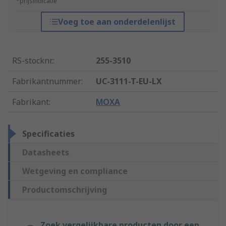
*prijsindicatie
Voeg toe aan onderdelenlijst
RS-stocknr.
:
255-3510
Fabrikantnummer
:
UC-3111-T-EU-LX
Fabrikant
:
MOXA
Specificaties
Datasheets
Wetgeving en compliance
Productomschrijving
Zoek vergelijkbare producten door een