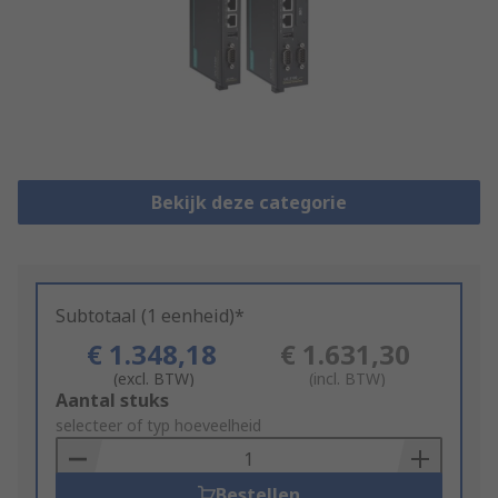
Bekijk deze categorie
Subtotaal (1 eenheid)*
€ 1.348,18
€ 1.631,30
(excl. BTW)
(incl. BTW)
Add
Aantal stuks
to
selecteer of typ hoeveelheid
Basket
Bestellen