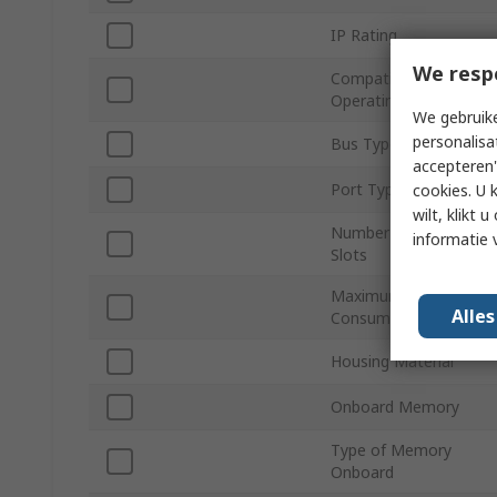
IP Rating
We resp
Compatible
Operating System
We gebruike
personalisa
Bus Type
accepteren"
Port Type
cookies. U 
wilt, klikt
Number of Card
informatie 
Slots
Maximum Power
Alle
Consumption
Housing Material
Onboard Memory
Type of Memory
Onboard