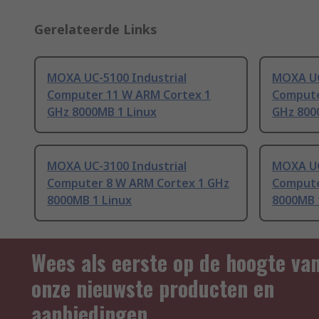
Gerelateerde Links
MOXA UC-5100 Industrial
MOXA UC
Computer 11 W ARM Cortex 1
Compute
GHz 8000MB 1 Linux
GHz 800
MOXA UC-3100 Industrial
MOXA UC
Computer 8 W ARM Cortex 1 GHz
Compute
8000MB 1 Linux
8000MB 
Wees als eerste op de hoogte va
onze nieuwste producten en
aanbiedingen