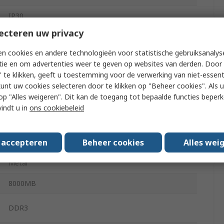
IP30
ecteren uw privacy
Linux
n cookies en andere technologieën voor statistische gebruiksanalys
tie en om advertenties weer te geven op websites van derden. Door 
VPB, AHB
 te klikken, geeft u toestemming voor de verwerking van niet-essent
2 x CAN, Ethernet, 4 x DIO, 4 Serial
kunt uw cookies selecteren door te klikken op "Beheer cookies". Als u 
 u op "Alles weigeren". Dit kan de toegang tot bepaalde functies beper
vindt u in
ons cookiebeleid
1
11W
s accepteren
Beheer cookies
Alles wei
Metal
8000MB
DDR3