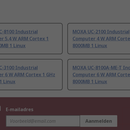
-8100 Industrial
MOXA UC-2100 Industrial
r 5.4 W ARM Cortex 1
Computer 4 W ARM Corte
0MB 1 Linux
8000MB 1 Linux
-3100 Industrial
MOXA UC-8100A-ME-T Ind
r 6 W ARM Cortex 1 GHz
Computer 6 W ARM Corte
1 Linux
8000MB 1 Linux
n
E-mailadres
Aanmelden