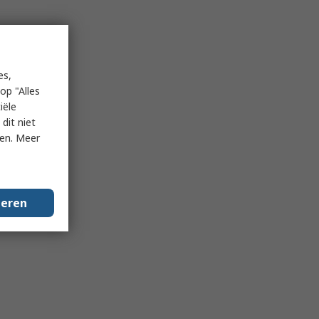
es,
op "Alles
iële
dit niet
ken. Meer
geren