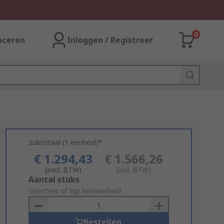
0
aceren
Inloggen / Registreer
Subtotaal (1 eenheid)*
€ 1.294,43
€ 1.566,26
(excl. BTW)
(incl. BTW)
Add
Aantal stuks
to
selecteer of typ hoeveelheid
Basket
Bestellen