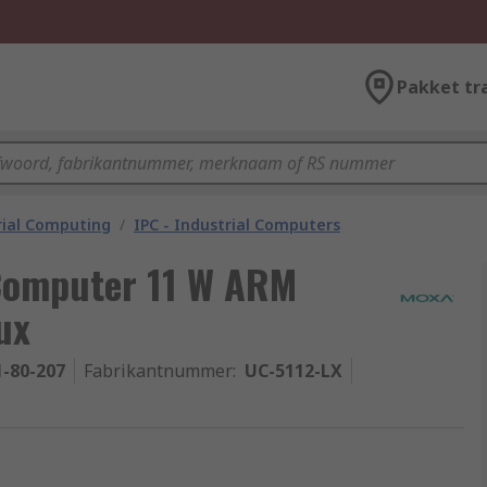
Pakket tr
rial Computing
/
IPC - Industrial Computers
Computer 11 W ARM
ux
1-80-207
Fabrikantnummer
:
UC-5112-LX