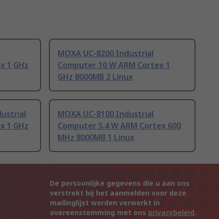
MOXA UC-8200 Industrial
x 1 GHz
Computer 10 W ARM Cortex 1
GHz 8000MB 2 Linux
ustrial
MOXA UC-8100 Industrial
x 1 GHz
Computer 5.4 W ARM Cortex 600
MHz 8000MB 1 Linux
De persoonlijke gegevens die u aan ons
verstrekt bij het aanmelden voor deze
mailinglijst worden verwerkt in
overeenstemming met ons
privacybeleid
.