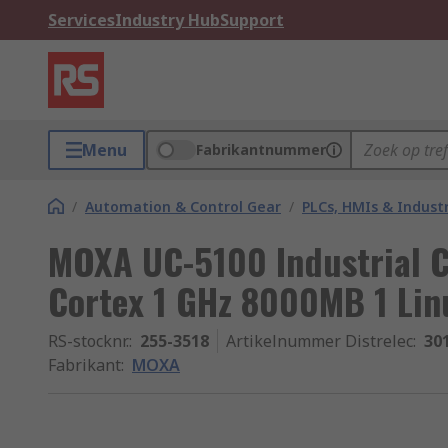
Services
Industry Hub
Support
Menu
Fabrikantnummer
/
Automation & Control Gear
/
PLCs, HMIs & Indust
MOXA UC-5100 Industrial 
Cortex 1 GHz 8000MB 1 Lin
RS-stocknr.
:
255-3518
Artikelnummer Distrelec
:
30
Fabrikant
:
MOXA