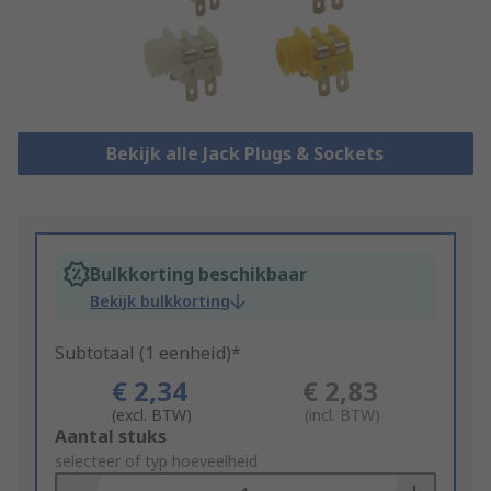
Bekijk alle Jack Plugs & Sockets
Bulkkorting beschikbaar
Bekijk bulkkorting
Subtotaal (1 eenheid)*
€ 2,34
€ 2,83
(excl. BTW)
(incl. BTW)
Add
Aantal stuks
to
selecteer of typ hoeveelheid
Basket