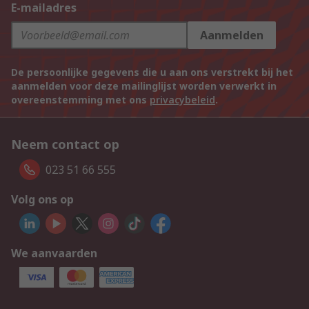
E-mailadres
Aanmelden
De persoonlijke gegevens die u aan ons verstrekt bij het
aanmelden voor deze mailinglijst worden verwerkt in
overeenstemming met ons
privacybeleid
.
Neem contact op
023 51 66 555
Volg ons op
We aanvaarden