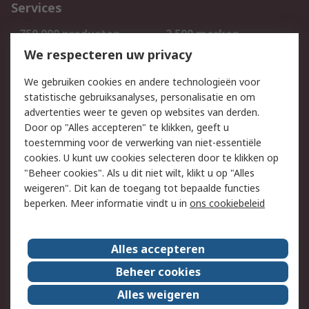
Services
750.000 producten
2.500 merken
Bestellen
Inkoopoplossingen
We respecteren uw privacy
Retouren
Technisch advies
We gebruiken cookies en andere technologieën voor
Track & Trace
statistische gebruiksanalyses, personalisatie en om
advertenties weer te geven op websites van derden.
Wettelijk
Door op "Alles accepteren" te klikken, geeft u
toestemming voor de verwerking van niet-essentiële
Cookiebeleid
Email veiligheid
cookies. U kunt uw cookies selecteren door te klikken op
Privacybeleid
Websitevoorwaarden
"Beheer cookies". Als u dit niet wilt, klikt u op "Alles
weigeren". Dit kan de toegang tot bepaalde functies
Algemene
beperken. Meer informatie vindt u in
ons cookiebeleid
verkoopvoorwaarden
Over RS
Alles accepteren
RS Group
Over ons
Beheer cookies
RS wereldwijd
Werken bij RS
Alles weigeren
ESG