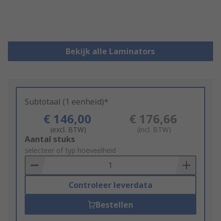
Bekijk alle Laminators
Subtotaal (1 eenheid)*
€ 146,00
€ 176,66
(excl. BTW)
(incl. BTW)
Add
Aantal stuks
to
selecteer of typ hoeveelheid
Basket
Controleer leverdata
Bestellen