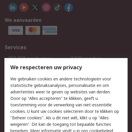
We aanvaarden
Services
750.000 producten
2.500 merken
Bestellen
Inkoopoplossingen
We respecteren uw privacy
Retouren
Technisch advies
We gebruiken cookies en andere technologieën voor
Track & Trace
statistische gebruiksanalyses, personalisatie en om
advertenties weer te geven op websites van derden.
Wettelijk
Door op "Alles accepteren" te klikken, geeft u
toestemming voor de verwerking van niet-essentiële
Cookiebeleid
Email veiligheid
cookies. U kunt uw cookies selecteren door te klikken op
Privacybeleid
Websitevoorwaarden
"Beheer cookies". Als u dit niet wilt, klikt u op "Alles
weigeren". Dit kan de toegang tot bepaalde functies
Algemene
beperken. Meer informatie vindt u in
ons cookiebeleid