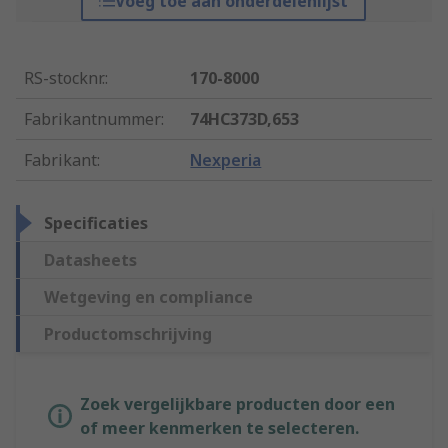
Voeg toe aan onderdelenlijst
RS-stocknr.
:
170-8000
Fabrikantnummer
:
74HC373D,653
Fabrikant
:
Nexperia
Specificaties
Datasheets
Wetgeving en compliance
Productomschrijving
Zoek vergelijkbare producten door een
of meer kenmerken te selecteren.