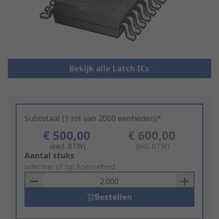
Bekijk alle Latch ICs
Subtotaal (1 rol van 2000 eenheden)*
€ 500,00
€ 600,00
(excl. BTW)
(incl. BTW)
Add
Aantal stuks
to
selecteer of typ hoeveelheid
Basket
Bestellen