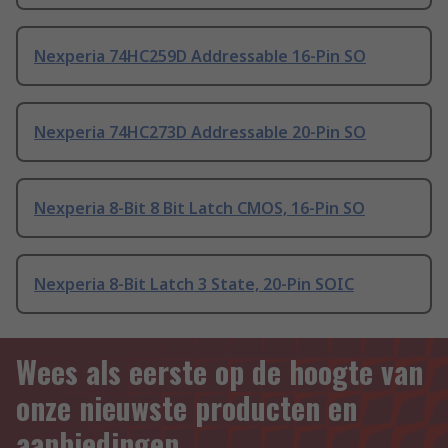
Nexperia 74HC259D Addressable 16-Pin SO
Nexperia 74HC273D Addressable 20-Pin SO
Nexperia 8-Bit 8 Bit Latch CMOS, 16-Pin SO
Nexperia 8-Bit Latch 3 State, 20-Pin SOIC
Wees als eerste op de hoogte van
onze nieuwste producten en
aanbiedingen