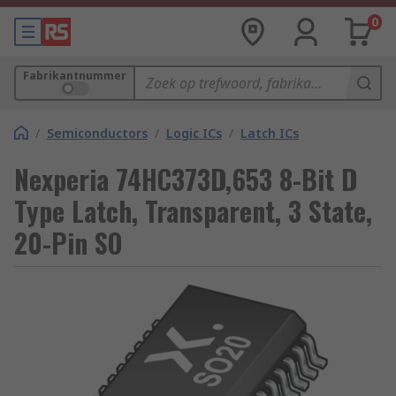
0
Fabrikantnummer
/
Semiconductors
/
Logic ICs
/
Latch ICs
Nexperia 74HC373D,653 8-Bit D
Type Latch, Transparent, 3 State,
20-Pin SO