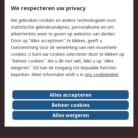
Bestellen
Inkoopoplossingen
We respecteren uw privacy
Retouren
Technisch advies
We gebruiken cookies en andere technologieën voor
Track & Trace
statistische gebruiksanalyses, personalisatie en om
advertenties weer te geven op websites van derden.
Wettelijk
Door op "Alles accepteren" te klikken, geeft u
toestemming voor de verwerking van niet-essentiële
Cookiebeleid
Email veiligheid
cookies. U kunt uw cookies selecteren door te klikken op
Privacybeleid
Websitevoorwaarden
"Beheer cookies". Als u dit niet wilt, klikt u op "Alles
weigeren". Dit kan de toegang tot bepaalde functies
Algemene
beperken. Meer informatie vindt u in
ons cookiebeleid
verkoopvoorwaarden
Over RS
Alles accepteren
RS Group
Over ons
Beheer cookies
RS wereldwijd
Werken bij RS
Alles weigeren
ESG