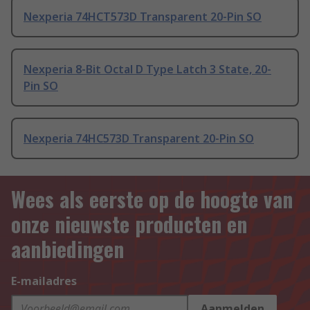
Nexperia 74HCT573D Transparent 20-Pin SO
Nexperia 8-Bit Octal D Type Latch 3 State, 20-
Pin SO
Nexperia 74HC573D Transparent 20-Pin SO
Wees als eerste op de hoogte van
onze nieuwste producten en
aanbiedingen
E-mailadres
Aanmelden