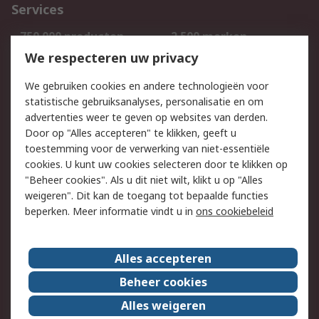
Services
750.000 producten
2.500 merken
Bestellen
Inkoopoplossingen
We respecteren uw privacy
Retouren
Technisch advies
We gebruiken cookies en andere technologieën voor
Track & Trace
statistische gebruiksanalyses, personalisatie en om
advertenties weer te geven op websites van derden.
Wettelijk
Door op "Alles accepteren" te klikken, geeft u
toestemming voor de verwerking van niet-essentiële
Cookiebeleid
Email veiligheid
cookies. U kunt uw cookies selecteren door te klikken op
Privacybeleid
Websitevoorwaarden
"Beheer cookies". Als u dit niet wilt, klikt u op "Alles
weigeren". Dit kan de toegang tot bepaalde functies
Algemene
beperken. Meer informatie vindt u in
ons cookiebeleid
verkoopvoorwaarden
Over RS
Alles accepteren
RS Group
Over ons
Beheer cookies
RS wereldwijd
Werken bij RS
Alles weigeren
ESG