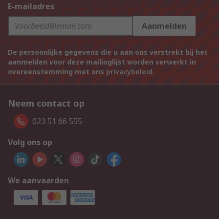
E-mailadres
Aanmelden
De persoonlijke gegevens die u aan ons verstrekt bij het
aanmelden voor deze mailinglijst worden verwerkt in
overeenstemming met ons
privacybeleid
.
Neem contact op
023 51 66 555
Volg ons op
We aanvaarden