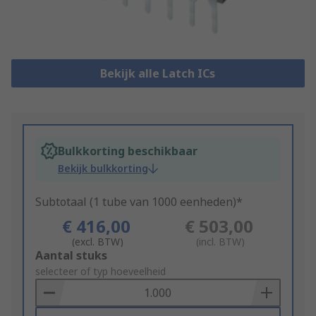
Bekijk alle Latch ICs
Bulkkorting beschikbaar
Bekijk bulkkorting
Subtotaal (1 tube van 1000 eenheden)*
€ 416,00
€ 503,00
(excl. BTW)
(incl. BTW)
Add
Aantal stuks
to
selecteer of typ hoeveelheid
Basket