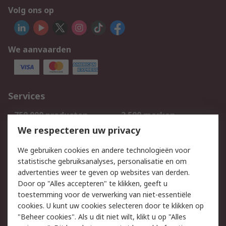
Volg ons op
We aanvaarden
Services
750.000 producten
2.500 merken
Bestellen
Inkoopoplossingen
We respecteren uw privacy
Retouren
Technisch advies
We gebruiken cookies en andere technologieën voor
Track & Trace
statistische gebruiksanalyses, personalisatie en om
advertenties weer te geven op websites van derden.
Wettelijk
Door op "Alles accepteren" te klikken, geeft u
toestemming voor de verwerking van niet-essentiële
Cookiebeleid
Email veiligheid
cookies. U kunt uw cookies selecteren door te klikken op
Privacybeleid
Websitevoorwaarden
"Beheer cookies". Als u dit niet wilt, klikt u op "Alles