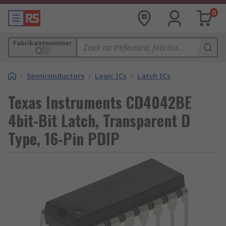
0
Fabrikantnummer
/
Semiconductors
/
Logic ICs
/
Latch ICs
Texas Instruments CD4042BE
4bit-Bit Latch, Transparent D
Type, 16-Pin PDIP