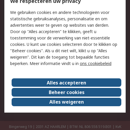
Bestellen
Inkoopoplossingen
We respecteren uw privacy
Retouren
Technisch advies
We gebruiken cookies en andere technologieën voor
Track & Trace
statistische gebruiksanalyses, personalisatie en om
advertenties weer te geven op websites van derden.
Wettelijk
Door op "Alles accepteren" te klikken, geeft u
toestemming voor de verwerking van niet-essentiële
Cookiebeleid
Email veiligheid
cookies. U kunt uw cookies selecteren door te klikken op
Privacybeleid
Websitevoorwaarden
"Beheer cookies". Als u dit niet wilt, klikt u op "Alles
weigeren". Dit kan de toegang tot bepaalde functies
Algemene
beperken. Meer informatie vindt u in
ons cookiebeleid
verkoopvoorwaarden
Over RS
Alles accepteren
RS Group
Over ons
Beheer cookies
RS wereldwijd
Werken bij RS
Alles weigeren
ESG
Bingerweg 19 | 2031 AZ HAARLEM | BTW: NL 806 558 519.B01 | KvK