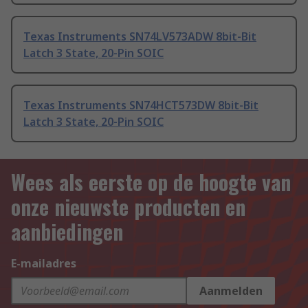
Texas Instruments SN74LV573ADW 8bit-Bit
Latch 3 State, 20-Pin SOIC
Texas Instruments SN74HCT573DW 8bit-Bit
Latch 3 State, 20-Pin SOIC
Wees als eerste op de hoogte van
onze nieuwste producten en
aanbiedingen
E-mailadres
Aanmelden