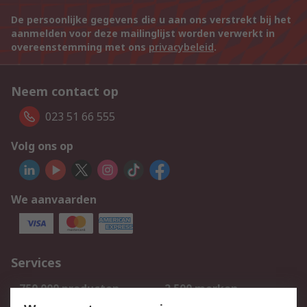
De persoonlijke gegevens die u aan ons verstrekt bij het
aanmelden voor deze mailinglijst worden verwerkt in
overeenstemming met ons
privacybeleid
.
Neem contact op
023 51 66 555
Volg ons op
We aanvaarden
Services
750.000 producten
2.500 merken