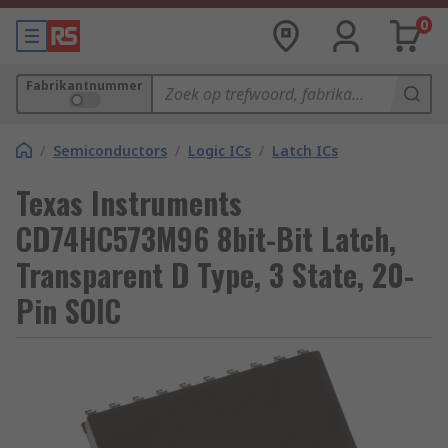
0
Fabrikantnummer
/
Semiconductors
/
Logic ICs
/
Latch ICs
Texas Instruments
CD74HC573M96 8bit-Bit Latch,
Transparent D Type, 3 State, 20-
Pin SOIC