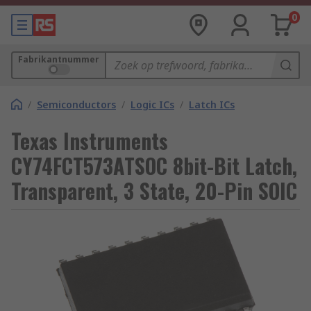
0
Fabrikantnummer
/
Semiconductors
/
Logic ICs
/
Latch ICs
Texas Instruments
CY74FCT573ATSOC 8bit-Bit Latch,
Transparent, 3 State, 20-Pin SOIC