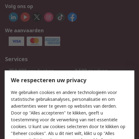
Volg ons op
We aanvaarden
Services
750.000 producten
2.500 merken
Bestellen
Inkoopoplossingen
We respecteren uw privacy
Retouren
Technisch advies
We gebruiken cookies en andere technologieën voor
Track & Trace
statistische gebruiksanalyses, personalisatie en om
advertenties weer te geven op websites van derden.
Wettelijk
Door op "Alles accepteren" te klikken, geeft u
toestemming voor de verwerking van niet-essentiële
Cookiebeleid
Email veiligheid
cookies. U kunt uw cookies selecteren door te klikken op
Privacybeleid
Websitevoorwaarden
"Beheer cookies". Als u dit niet wilt, klikt u op "Alles