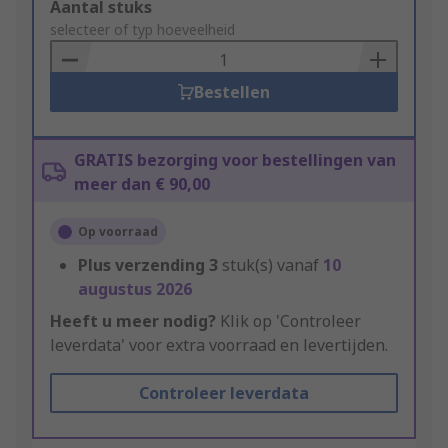
Add
Aantal stuks
to
selecteer of typ hoeveelheid
Basket
Bestellen
GRATIS bezorging voor bestellingen van
meer dan € 90,00
Op voorraad
Plus verzending
3
stuk(s) vanaf
10
augustus 2026
Heeft u meer nodig?
Klik op 'Controleer
leverdata' voor extra voorraad en levertijden.
Controleer leverdata