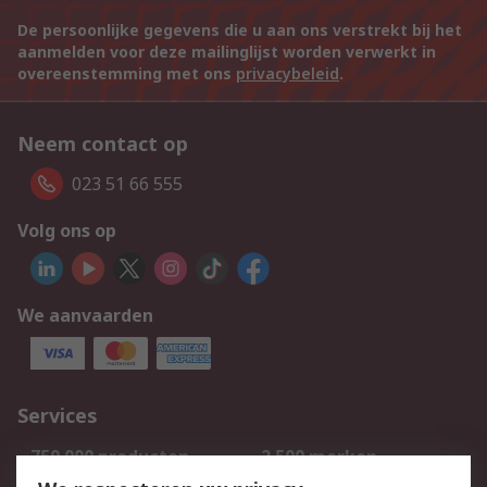
De persoonlijke gegevens die u aan ons verstrekt bij het
aanmelden voor deze mailinglijst worden verwerkt in
overeenstemming met ons
privacybeleid
.
Neem contact op
023 51 66 555
Volg ons op
We aanvaarden
Services
750.000 producten
2.500 merken