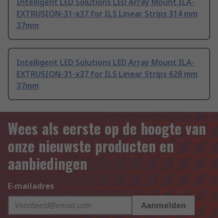
Intelligent LED Solutions LED Array Mount ILA-
EXTRUSION-31-x37 for ILS Linear Strips 314 mm
37mm
Intelligent LED Solutions LED Array Mount ILA-
EXTRUSION-31-x37 for ILS Linear Strips 628 mm
37mm
Wees als eerste op de hoogte van
onze nieuwste producten en
aanbiedingen
E-mailadres
Aanmelden