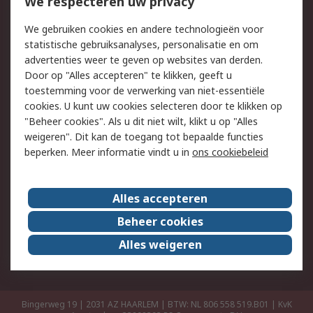
Bestellen
Inkoopoplossingen
We respecteren uw privacy
Retouren
Technisch advies
We gebruiken cookies en andere technologieën voor
Track & Trace
statistische gebruiksanalyses, personalisatie en om
advertenties weer te geven op websites van derden.
Wettelijk
Door op "Alles accepteren" te klikken, geeft u
toestemming voor de verwerking van niet-essentiële
Cookiebeleid
Email veiligheid
cookies. U kunt uw cookies selecteren door te klikken op
Privacybeleid
Websitevoorwaarden
"Beheer cookies". Als u dit niet wilt, klikt u op "Alles
weigeren". Dit kan de toegang tot bepaalde functies
Algemene
beperken. Meer informatie vindt u in
ons cookiebeleid
verkoopvoorwaarden
Over RS
Alles accepteren
RS Group
Over ons
Beheer cookies
RS wereldwijd
Werken bij RS
Alles weigeren
ESG
Bingerweg 19 | 2031 AZ HAARLEM | BTW: NL 806 558 519.B01 | KvK