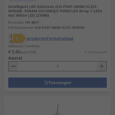
Intelligent LED Solutions ILH-PO01-HW80-SC221-
WIR200. OSRAM OSCONIQ® P3030 LED Array 1-LEDs
Hot White LED (2700K)
RS-stocknr.
191-8817
Fabrikantnummer
ILH-PO01-HW80-SC221-WIR200.
productinformatieblad
Subtotaal (1 eenheid)
€ 5,65
(excl. BTW)
€ 5,65/eenheid
Aantal
Toevoegen