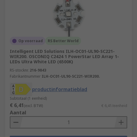
Op voorraad
RS Better World
Intelligent LED Solutions ILH-OC01-UL90-SC221-
WIR200. OSCONIQ C2424 1 PowerStar LED Array 1-
LEDs Ultra White LED (6500K)
RS-stocknr.
216-9843
Fabrikantnummer
ILH-OC01-UL90-SC221-WIR200.
productinformatieblad
Subtotaal (1 eenheid)
€ 6,41
(excl. BTW)
€ 6,41/eenheid
Aantal