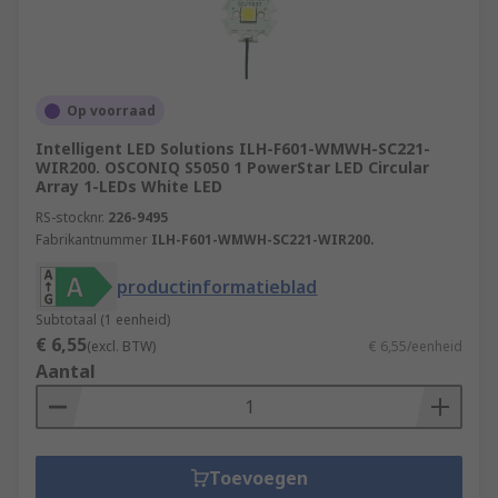
Op voorraad
Intelligent LED Solutions ILH-F601-WMWH-SC221-
WIR200. OSCONIQ S5050 1 PowerStar LED Circular
Array 1-LEDs White LED
RS-stocknr.
226-9495
Fabrikantnummer
ILH-F601-WMWH-SC221-WIR200.
productinformatieblad
Subtotaal (1 eenheid)
€ 6,55
(excl. BTW)
€ 6,55/eenheid
Aantal
Toevoegen