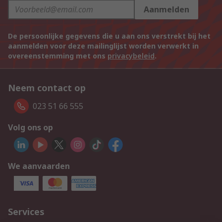
Aanmelden
De persoonlijke gegevens die u aan ons verstrekt bij het
aanmelden voor deze mailinglijst worden verwerkt in
overeenstemming met ons
privacybeleid
.
Neem contact op
023 51 66 555
Volg ons op
We aanvaarden
Services