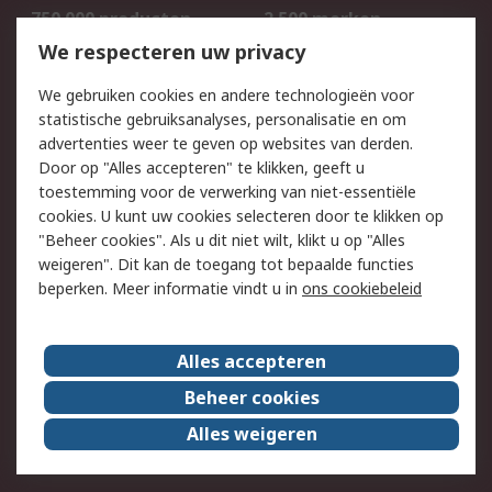
750.000 producten
2.500 merken
Bestellen
Inkoopoplossingen
We respecteren uw privacy
Retouren
Technisch advies
We gebruiken cookies en andere technologieën voor
Track & Trace
statistische gebruiksanalyses, personalisatie en om
advertenties weer te geven op websites van derden.
Wettelijk
Door op "Alles accepteren" te klikken, geeft u
toestemming voor de verwerking van niet-essentiële
Cookiebeleid
Email veiligheid
cookies. U kunt uw cookies selecteren door te klikken op
Privacybeleid
Websitevoorwaarden
"Beheer cookies". Als u dit niet wilt, klikt u op "Alles
weigeren". Dit kan de toegang tot bepaalde functies
Algemene
beperken. Meer informatie vindt u in
ons cookiebeleid
verkoopvoorwaarden
Over RS
Alles accepteren
RS Group
Over ons
Beheer cookies
RS wereldwijd
Werken bij RS
Alles weigeren
ESG