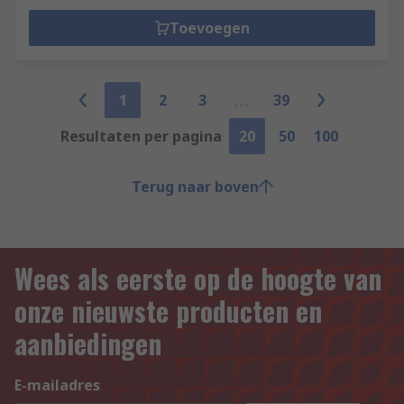
Toevoegen
1
2
3
39
Resultaten per pagina
20
50
100
Terug naar boven
Wees als eerste op de hoogte van
onze nieuwste producten en
aanbiedingen
E-mailadres