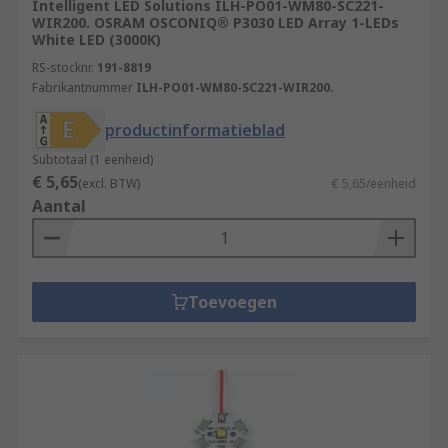
Intelligent LED Solutions ILH-PO01-WM80-SC221-
WIR200. OSRAM OSCONIQ® P3030 LED Array 1-LEDs
White LED (3000K)
RS-stocknr.
191-8819
Fabrikantnummer
ILH-PO01-WM80-SC221-WIR200.
productinformatieblad
Subtotaal (1 eenheid)
€ 5,65
(excl. BTW)
€ 5,65/eenheid
Aantal
Toevoegen