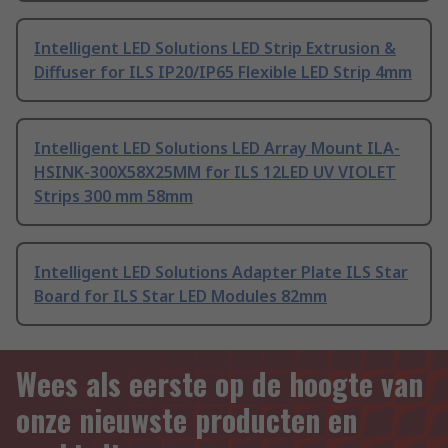
Intelligent LED Solutions LED Strip Extrusion &
Diffuser for ILS IP20/IP65 Flexible LED Strip 4mm
Intelligent LED Solutions LED Array Mount ILA-
HSINK-300X58X25MM for ILS 12LED UV VIOLET
Strips 300 mm 58mm
Intelligent LED Solutions Adapter Plate ILS Star
Board for ILS Star LED Modules 82mm
Wees als eerste op de hoogte van
onze nieuwste producten en