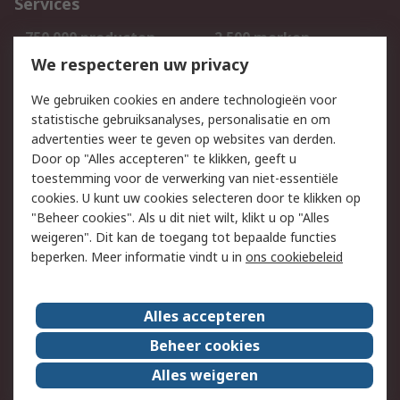
Services
750.000 producten
2.500 merken
Bestellen
Inkoopoplossingen
We respecteren uw privacy
Retouren
Technisch advies
We gebruiken cookies en andere technologieën voor
Track & Trace
statistische gebruiksanalyses, personalisatie en om
advertenties weer te geven op websites van derden.
Wettelijk
Door op "Alles accepteren" te klikken, geeft u
toestemming voor de verwerking van niet-essentiële
Cookiebeleid
Email veiligheid
cookies. U kunt uw cookies selecteren door te klikken op
Privacybeleid
Websitevoorwaarden
"Beheer cookies". Als u dit niet wilt, klikt u op "Alles
weigeren". Dit kan de toegang tot bepaalde functies
Algemene
beperken. Meer informatie vindt u in
ons cookiebeleid
verkoopvoorwaarden
Over RS
Alles accepteren
RS Group
Over ons
Beheer cookies
RS wereldwijd
Werken bij RS
Alles weigeren
ESG