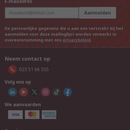
E-mailadres
Aanmelden
De persoonlijke gegevens die u aan ons verstrekt bij het
aanmelden voor deze mailinglijst worden verwerkt in
overeenstemming met ons
privacybeleid
.
Neem contact op
023 51 66 555
Volg ons op
We aanvaarden