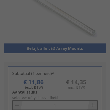
Bekijk alle LED Array Mounts
Subtotaal (1 eenheid)*
€ 11,86
€ 14,35
(excl. BTW)
(incl. BTW)
Add
Aantal stuks
to
selecteer of typ hoeveelheid
Basket