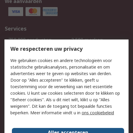
We aanvaarden
Services
750.000 producten
2.500 merken
Bestellen
Inkoopoplossingen
We respecteren uw privacy
Retouren
Technisch advies
We gebruiken cookies en andere technologieën voor
Track & Trace
statistische gebruiksanalyses, personalisatie en om
advertenties weer te geven op websites van derden.
Wettelijk
Door op "Alles accepteren" te klikken, geeft u
toestemming voor de verwerking van niet-essentiële
Cookiebeleid
Email veiligheid
cookies. U kunt uw cookies selecteren door te klikken op
Privacybeleid
Websitevoorwaarden
"Beheer cookies". Als u dit niet wilt, klikt u op "Alles
weigeren". Dit kan de toegang tot bepaalde functies
Algemene
beperken. Meer informatie vindt u in
ons cookiebeleid
verkoopvoorwaarden
Over RS
Alles accepteren