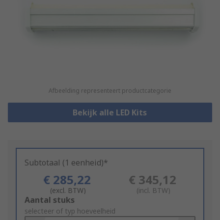
Afbeelding representeert productcategorie
Bekijk alle LED Kits
Subtotaal (1 eenheid)*
€ 285,22
€ 345,12
(excl. BTW)
(incl. BTW)
Add
Aantal stuks
to
selecteer of typ hoeveelheid