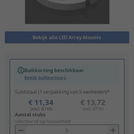
Bekijk alle LED Array Mounts
Bulkkorting beschikbaar
Bekijk bulkkorting
Subtotaal (1 verpakking van 5 eenheden)*
€ 11,34
€ 13,72
(excl. BTW)
(incl. BTW)
Add
Aantal stuks
to
selecteer of typ hoeveelheid
Basket