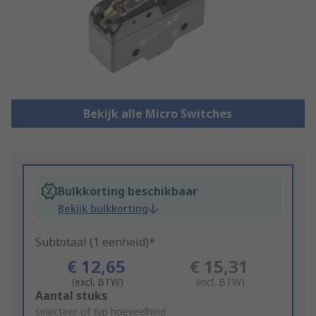
Bekijk alle Micro Switches
Bulkkorting beschikbaar
Bekijk bulkkorting
Subtotaal (1 eenheid)*
€ 12,65
€ 15,31
(excl. BTW)
(incl. BTW)
Add
Aantal stuks
to
selecteer of typ hoeveelheid