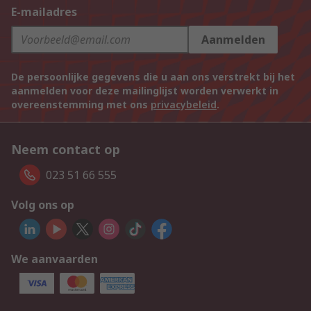
E-mailadres
Aanmelden
De persoonlijke gegevens die u aan ons verstrekt bij het
aanmelden voor deze mailinglijst worden verwerkt in
overeenstemming met ons
privacybeleid
.
Neem contact op
023 51 66 555
Volg ons op
We aanvaarden