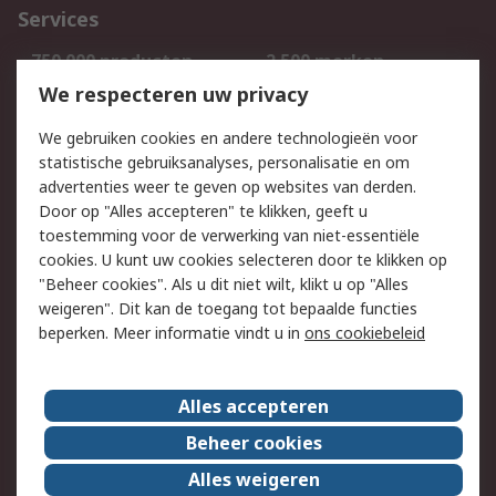
Services
750.000 producten
2.500 merken
Bestellen
Inkoopoplossingen
We respecteren uw privacy
Retouren
Technisch advies
We gebruiken cookies en andere technologieën voor
Track & Trace
statistische gebruiksanalyses, personalisatie en om
advertenties weer te geven op websites van derden.
Wettelijk
Door op "Alles accepteren" te klikken, geeft u
toestemming voor de verwerking van niet-essentiële
Cookiebeleid
Email veiligheid
cookies. U kunt uw cookies selecteren door te klikken op
Privacybeleid
Websitevoorwaarden
"Beheer cookies". Als u dit niet wilt, klikt u op "Alles
weigeren". Dit kan de toegang tot bepaalde functies
Algemene
beperken. Meer informatie vindt u in
ons cookiebeleid
verkoopvoorwaarden
Over RS
Alles accepteren
RS Group
Over ons
Beheer cookies
RS wereldwijd
Werken bij RS
Alles weigeren