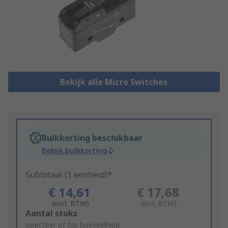
Bekijk alle Micro Switches
Bulkkorting beschikbaar
Bekijk bulkkorting
Subtotaal (1 eenheid)*
€ 14,61
€ 17,68
(excl. BTW)
(incl. BTW)
Add
Aantal stuks
to
selecteer of typ hoeveelheid