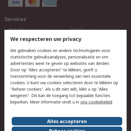
Services
750.000 producten
2.500 merken
Bestellen
Inkoopoplossingen
We respecteren uw privacy
Retouren
Technisch advies
We gebruiken cookies en andere technologieën voor
Track & Trace
statistische gebruiksanalyses, personalisatie en om
advertenties weer te geven op websites van derden.
Wettelijk
Door op "Alles accepteren" te klikken, geeft u
toestemming voor de verwerking van niet-essentiële
Cookiebeleid
Email veiligheid
cookies. U kunt uw cookies selecteren door te klikken op
Privacybeleid
Websitevoorwaarden
"Beheer cookies". Als u dit niet wilt, klikt u op "Alles
weigeren". Dit kan de toegang tot bepaalde functies
Algemene
beperken. Meer informatie vindt u in
ons cookiebeleid
verkoopvoorwaarden
Over RS
Alles accepteren
RS Group
Over ons
Beheer cookies