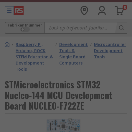
0
Fabrikantnummer
/
Raspberry Pi,
/
Development
/
Microcontroller
Arduino, ROCK,
Tools &
Development
STEM Education &
Single Board
Tools
Development
Computers
Tools
STMicroelectronics STM32
Nucleo-144 MCU Development
Board NUCLEO-F722ZE