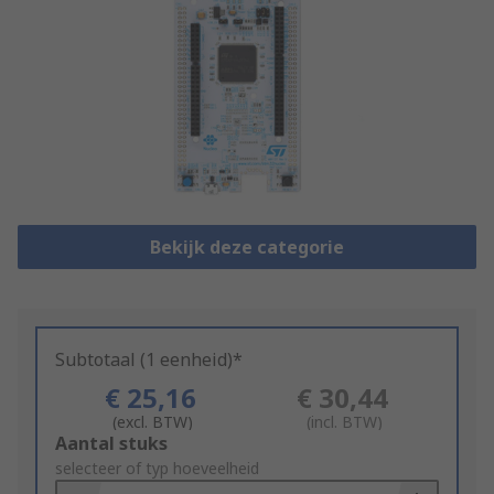
Bekijk deze categorie
Subtotaal (1 eenheid)*
€ 25,16
€ 30,44
(excl. BTW)
(incl. BTW)
Add
Aantal stuks
to
selecteer of typ hoeveelheid