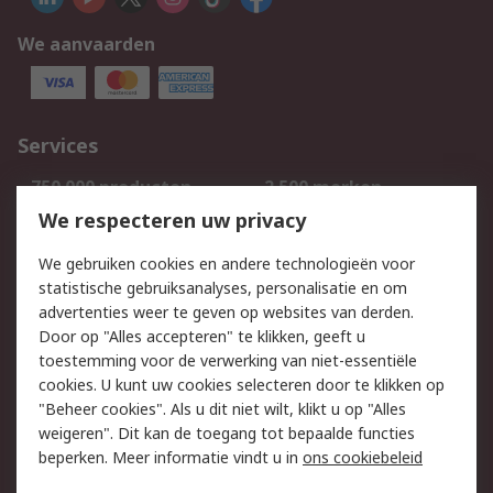
We aanvaarden
Services
750.000 producten
2.500 merken
Bestellen
Inkoopoplossingen
We respecteren uw privacy
Retouren
Technisch advies
We gebruiken cookies en andere technologieën voor
Track & Trace
statistische gebruiksanalyses, personalisatie en om
advertenties weer te geven op websites van derden.
Wettelijk
Door op "Alles accepteren" te klikken, geeft u
toestemming voor de verwerking van niet-essentiële
Cookiebeleid
Email veiligheid
cookies. U kunt uw cookies selecteren door te klikken op
Privacybeleid
Websitevoorwaarden
"Beheer cookies". Als u dit niet wilt, klikt u op "Alles
weigeren". Dit kan de toegang tot bepaalde functies
Algemene
beperken. Meer informatie vindt u in
ons cookiebeleid
verkoopvoorwaarden