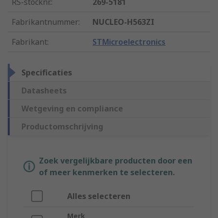
RS-stocknr.
:
269-5181
Fabrikantnummer
:
NUCLEO-H563ZI
Fabrikant
:
STMicroelectronics
Specificaties
Datasheets
Wetgeving en compliance
Productomschrijving
Zoek vergelijkbare producten door een
of meer kenmerken te selecteren.
Alles selecteren
Merk