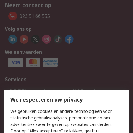
Neem contact op
023 51 66 555
Volg ons op
We aanvaarden
Services
750.000 producten
2.500 merken
Bestellen
Inkoopoplossingen
We respecteren uw privacy
Retouren
Technisch advies
We gebruiken cookies en andere technologieën voor
Track & Trace
statistische gebruiksanalyses, personalisatie en om
advertenties weer te geven op websites van derden.
Wettelijk
Door op "Alles accepteren" te klikken, geeft u