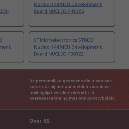
Nucleo-144 MCU Development
LEO-
Board NUCLEO-F412ZG
2
STMicroelectronics STM32
pment
Nucleo-144 MCU Development
Board NUCLEO-F303ZE
De persoonlijke gegevens die u aan ons
verstrekt bij het aanmelden voor deze
mailinglijst worden verwerkt in
overeenstemming met ons
privacybeleid
.
Over RS