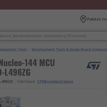
Pakket tr
velopment Tools
/
Development Tools & Single Board Compute
 Nucleo-144 MCU
O-L496ZG
L496ZG
Fabrikant
:
STMicroelectronics