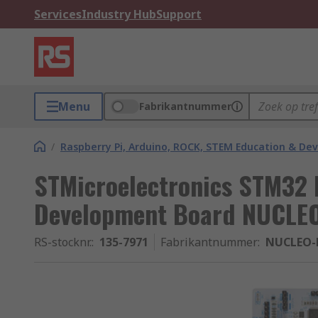
Services
Industry Hub
Support
Menu
Fabrikantnummer
/
Raspberry Pi, Arduino, ROCK, STEM Education & De
STMicroelectronics STM32
Development Board NUCLE
RS-stocknr.
:
135-7971
Fabrikantnummer
:
NUCLEO-