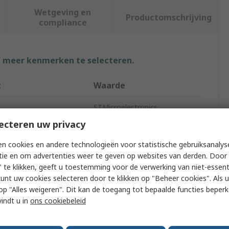
Wetgeving en
Productomschrijving
compliance
f meer kenmerken te selecteren.
t
Waarde
STMicroelectronics
ecteren uw privacy
cation
Development Board
n cookies en andere technologieën voor statistische gebruiksanalys
pe
Development Kit
tie en om advertenties weer te geven op websites van derden. Door 
 te klikken, geeft u toestemming voor de verwerking van niet-essent
STM32 Nucleo-144
kunt uw cookies selecteren door te klikken op "Beheer cookies". Als u 
 u op "Alles weigeren". Dit kan de toegang tot bepaalde functies beper
MCU
vindt u in
ons cookiebeleid
e
ARM Cortex M4F