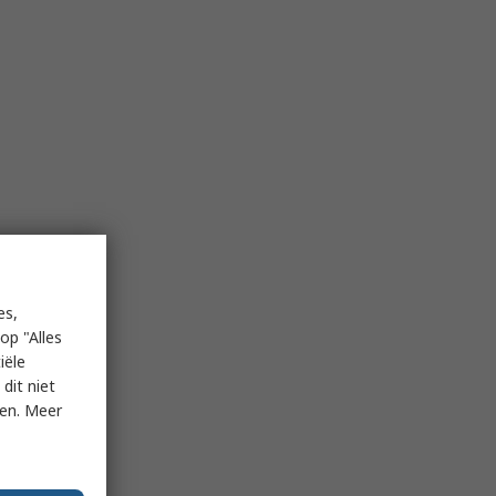
es,
op "Alles
iële
dit niet
ken. Meer