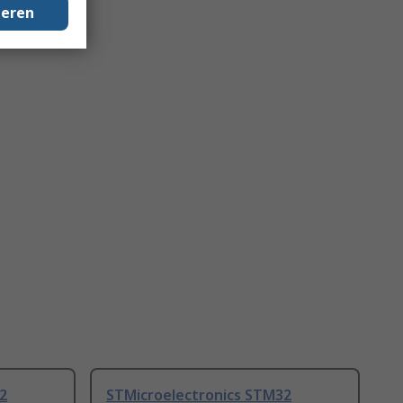
geren
2
STMicroelectronics STM32