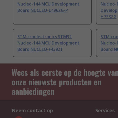
Nucleo-144 MCU Development
Nucleo-
Board NUCLEO-L496ZG-P
Develop
H723ZG
STMicroelectronics STM32
STMicro
Nucleo-144 MCU Development
Nucleo-
Board NUCLEO-F439ZI
Board N
Wees als eerste op de hoogte va
onze nieuwste producten en
aanbiedingen
Neem contact op
Services