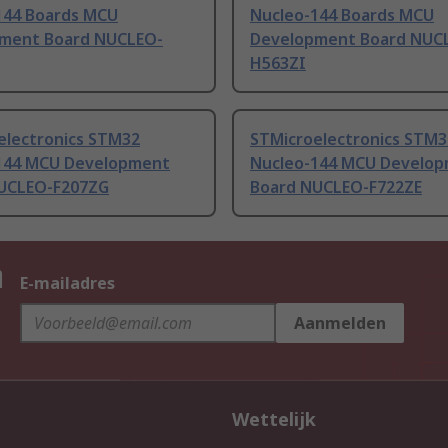
144 Boards MCU
Nucleo-144 Boards MCU
ment Board NUCLEO-
Development Board NUC
H563ZI
electronics STM32
STMicroelectronics STM3
144 MCU Development
Nucleo-144 MCU Develo
UCLEO-F207ZG
Board NUCLEO-F722ZE
n
E-mailadres
Aanmelden
Wettelijk