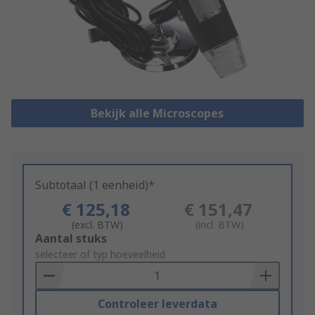
Bekijk alle Microscopes
Subtotaal (1 eenheid)*
€ 125,18
€ 151,47
(excl. BTW)
(incl. BTW)
Add
Aantal stuks
to
selecteer of typ hoeveelheid
Basket
Controleer leverdata