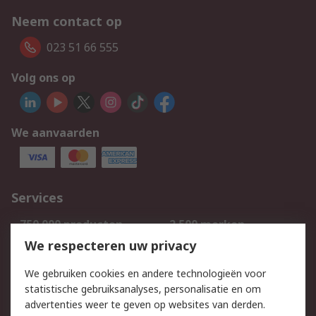
Neem contact op
023 51 66 555
Volg ons op
We aanvaarden
Services
750.000 producten
2.500 merken
Bestellen
Inkoopoplossingen
We respecteren uw privacy
Retouren
Technisch advies
We gebruiken cookies en andere technologieën voor
Track & Trace
statistische gebruiksanalyses, personalisatie en om
advertenties weer te geven op websites van derden.