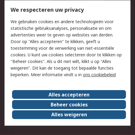
750.000 producten
2.500 merken
Bestellen
Inkoopoplossingen
We respecteren uw privacy
Retouren
Technisch advies
We gebruiken cookies en andere technologieën voor
Track & Trace
statistische gebruiksanalyses, personalisatie en om
advertenties weer te geven op websites van derden.
Wettelijk
Door op "Alles accepteren" te klikken, geeft u
toestemming voor de verwerking van niet-essentiële
Cookiebeleid
Email veiligheid
cookies. U kunt uw cookies selecteren door te klikken op
Privacybeleid
Websitevoorwaarden
"Beheer cookies". Als u dit niet wilt, klikt u op "Alles
weigeren". Dit kan de toegang tot bepaalde functies
Algemene
beperken. Meer informatie vindt u in
ons cookiebeleid
verkoopvoorwaarden
Over RS
Alles accepteren
RS Group
Over ons
Beheer cookies
RS wereldwijd
Werken bij RS
Alles weigeren
ESG