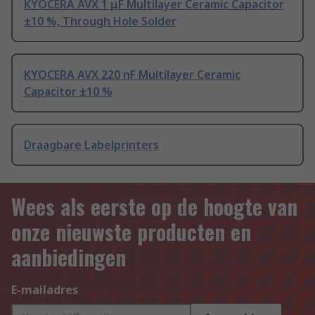
KYOCERA AVX 1 μF Multilayer Ceramic Capacitor
±10 %, Through Hole Solder
KYOCERA AVX 220 nF Multilayer Ceramic
Capacitor ±10 %
Draagbare Labelprinters
Wees als eerste op de hoogte van
onze nieuwste producten en
aanbiedingen
E-mailadres