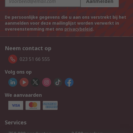
Aanmelden
De persoonlijke gegevens die u aan ons verstrekt bij het
aanmelden voor deze mailinglijst worden verwerkt in
overeenstemming met ons
privacybeleid
.
Neem contact op
023 51 66 555
Volg ons op
We aanvaarden
Services