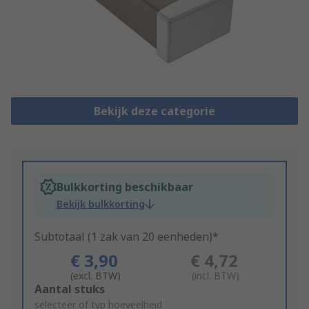
Bekijk deze categorie
Bulkkorting beschikbaar
Bekijk bulkkorting
Subtotaal (1 zak van 20 eenheden)*
€ 3,90
€ 4,72
(excl. BTW)
(incl. BTW)
Add
Aantal stuks
to
selecteer of typ hoeveelheid