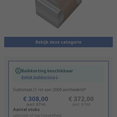
Bekijk deze categorie
Bulkkorting beschikbaar
Bekijk bulkkorting
Subtotaal (1 rol van 2000 eenheden)*
€ 308,00
€ 372,00
(excl. BTW)
(incl. BTW)
Add
Aantal stuks
to
selecteer of typ hoeveelheid