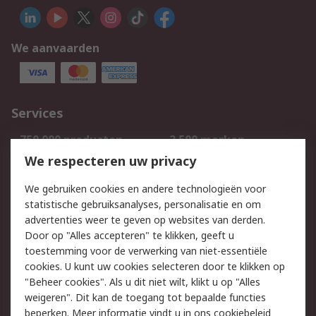
We aanvaarden
Services
750.000 producten
2.500 merken
Bestellen
Inkoopoplossingen
We respecteren uw privacy
Retouren
Technisch advies
We gebruiken cookies en andere technologieën voor
Track & Trace
statistische gebruiksanalyses, personalisatie en om
advertenties weer te geven op websites van derden.
Wettelijk
Door op "Alles accepteren" te klikken, geeft u
toestemming voor de verwerking van niet-essentiële
Cookiebeleid
Email veiligheid
cookies. U kunt uw cookies selecteren door te klikken op
Privacybeleid
Websitevoorwaarden
"Beheer cookies". Als u dit niet wilt, klikt u op "Alles
weigeren". Dit kan de toegang tot bepaalde functies
Algemene
beperken. Meer informatie vindt u in
ons cookiebeleid