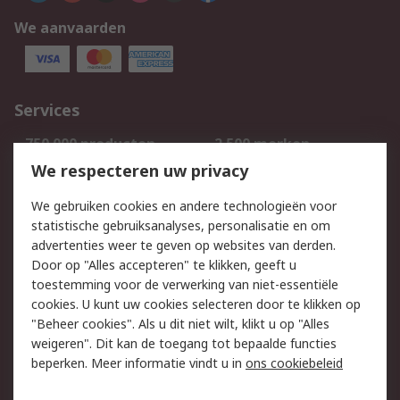
We aanvaarden
Services
750.000 producten
2.500 merken
Bestellen
Inkoopoplossingen
We respecteren uw privacy
Retouren
Technisch advies
We gebruiken cookies en andere technologieën voor
Track & Trace
statistische gebruiksanalyses, personalisatie en om
advertenties weer te geven op websites van derden.
Wettelijk
Door op "Alles accepteren" te klikken, geeft u
toestemming voor de verwerking van niet-essentiële
Cookiebeleid
Email veiligheid
cookies. U kunt uw cookies selecteren door te klikken op
Privacybeleid
Websitevoorwaarden
"Beheer cookies". Als u dit niet wilt, klikt u op "Alles
weigeren". Dit kan de toegang tot bepaalde functies
Algemene
beperken. Meer informatie vindt u in
ons cookiebeleid
verkoopvoorwaarden