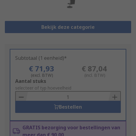
Bekijk deze categorie
Subtotaal (1 eenheid)*
€ 71,93
€ 87,04
(excl. BTW)
(incl. BTW)
Add
Aantal stuks
to
selecteer of typ hoeveelheid
Basket
Bestellen
GRATIS bezorging voor bestellingen van
meer dan € 90,00