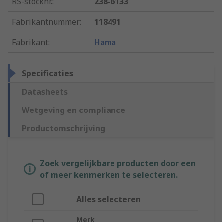
RS-stocknr.
:
238-6133
Fabrikantnummer
:
118491
Fabrikant
:
Hama
Specificaties
Datasheets
Wetgeving en compliance
Productomschrijving
Zoek vergelijkbare producten door een
of meer kenmerken te selecteren.
Alles selecteren
Merk