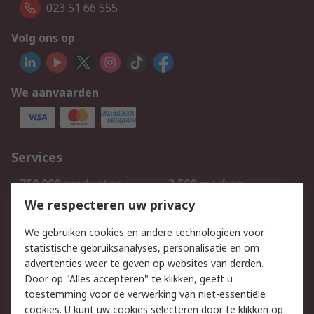
023 51 66 555
Volg ons op
We aanvaarden
Services
750.000 producten
2.500 merken
Bestellen
Inkoopoplossingen
We respecteren uw privacy
Retouren
Technisch advies
We gebruiken cookies en andere technologieën voor
Track & Trace
statistische gebruiksanalyses, personalisatie en om
advertenties weer te geven op websites van derden.
Wettelijk
Door op "Alles accepteren" te klikken, geeft u
toestemming voor de verwerking van niet-essentiële
Cookiebeleid
Email veiligheid
cookies. U kunt uw cookies selecteren door te klikken op