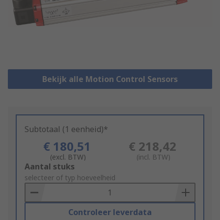
Bekijk alle Motion Control Sensors
Subtotaal (1 eenheid)*
€ 180,51
€ 218,42
(excl. BTW)
(incl. BTW)
Add
Aantal stuks
to
selecteer of typ hoeveelheid
Basket
Controleer leverdata