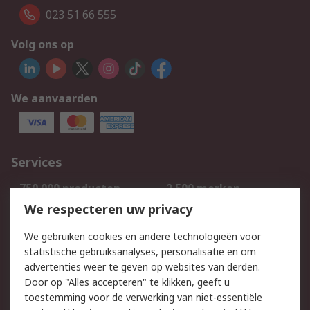
023 51 66 555
Volg ons op
We aanvaarden
Services
750.000 producten
2.500 merken
Bestellen
Inkoopoplossingen
We respecteren uw privacy
Retouren
Technisch advies
We gebruiken cookies en andere technologieën voor
Track & Trace
statistische gebruiksanalyses, personalisatie en om
advertenties weer te geven op websites van derden.
Wettelijk
Door op "Alles accepteren" te klikken, geeft u
toestemming voor de verwerking van niet-essentiële
Cookiebeleid
Email veiligheid