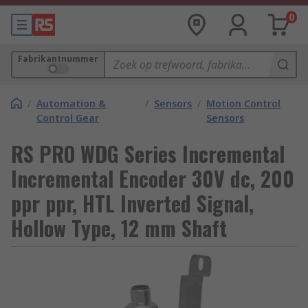
0
Fabrikantnummer
/
Automation &
/
Sensors
/
Motion Control
Control Gear
Sensors
RS PRO WDG Series Incremental
Incremental Encoder 30V dc, 200
ppr ppr, HTL Inverted Signal,
Hollow Type, 12 mm Shaft