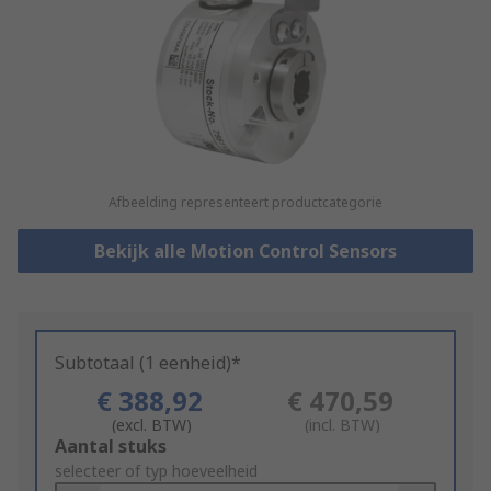
Afbeelding representeert productcategorie
Bekijk alle Motion Control Sensors
Subtotaal (1 eenheid)*
€ 388,92
€ 470,59
(excl. BTW)
(incl. BTW)
Add
Aantal stuks
to
selecteer of typ hoeveelheid