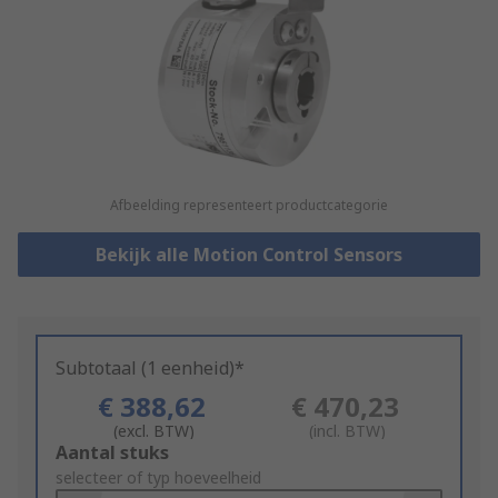
Afbeelding representeert productcategorie
Bekijk alle Motion Control Sensors
Subtotaal (1 eenheid)*
€ 388,62
€ 470,23
(excl. BTW)
(incl. BTW)
Add
Aantal stuks
to
selecteer of typ hoeveelheid