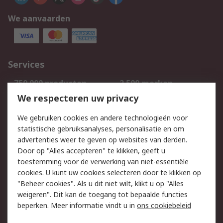
We aanvaarden
Services
750.000 producten
2.500 merken
Bestellen
Inkoopoplossingen
We respecteren uw privacy
Retouren
Technisch advies
We gebruiken cookies en andere technologieën voor
Track & Trace
statistische gebruiksanalyses, personalisatie en om
advertenties weer te geven op websites van derden.
Wettelijk
Door op "Alles accepteren" te klikken, geeft u
toestemming voor de verwerking van niet-essentiële
Cookiebeleid
Email veiligheid
cookies. U kunt uw cookies selecteren door te klikken op
Privacybeleid
Websitevoorwaarden
"Beheer cookies". Als u dit niet wilt, klikt u op "Alles
weigeren". Dit kan de toegang tot bepaalde functies
Algemene
beperken. Meer informatie vindt u in
ons cookiebeleid
verkoopvoorwaarden