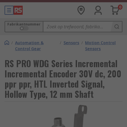
0
Fabrikantnummer
/
Automation &
/
Sensors
/
Motion Control
Control Gear
Sensors
RS PRO WDG Series Incremental
Incremental Encoder 30V dc, 200
ppr ppr, HTL Inverted Signal,
Hollow Type, 12 mm Shaft