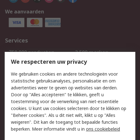
We aanvaarden
Services
750.000 producten
2.500 merken
Bestellen
Inkoopoplossingen
We respecteren uw privacy
Retouren
Technisch advies
We gebruiken cookies en andere technologieën voor
Track & Trace
statistische gebruiksanalyses, personalisatie en om
advertenties weer te geven op websites van derden.
Wettelijk
Door op "Alles accepteren" te klikken, geeft u
toestemming voor de verwerking van niet-essentiële
Cookiebeleid
Email veiligheid
cookies. U kunt uw cookies selecteren door te klikken op
Privacybeleid
Websitevoorwaarden
"Beheer cookies". Als u dit niet wilt, klikt u op "Alles
weigeren". Dit kan de toegang tot bepaalde functies
Algemene
beperken. Meer informatie vindt u in
ons cookiebeleid
verkoopvoorwaarden