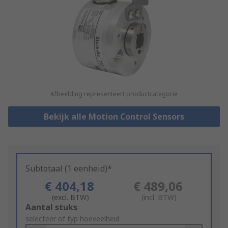
Afbeelding representeert productcategorie
Bekijk alle Motion Control Sensors
Subtotaal (1 eenheid)*
€ 404,18
€ 489,06
(excl. BTW)
(incl. BTW)
Add
Aantal stuks
to
selecteer of typ hoeveelheid