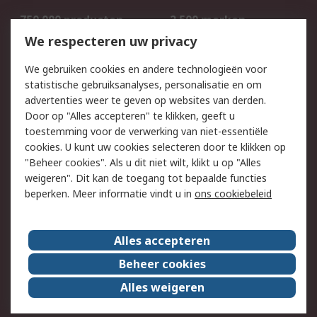
750.000 producten
2.500 merken
Bestellen
Inkoopoplossingen
We respecteren uw privacy
Retouren
Technisch advies
We gebruiken cookies en andere technologieën voor
Track & Trace
statistische gebruiksanalyses, personalisatie en om
advertenties weer te geven op websites van derden.
Wettelijk
Door op "Alles accepteren" te klikken, geeft u
toestemming voor de verwerking van niet-essentiële
Cookiebeleid
Email veiligheid
cookies. U kunt uw cookies selecteren door te klikken op
Privacybeleid
Websitevoorwaarden
"Beheer cookies". Als u dit niet wilt, klikt u op "Alles
weigeren". Dit kan de toegang tot bepaalde functies
Algemene
beperken. Meer informatie vindt u in
ons cookiebeleid
verkoopvoorwaarden
Over RS
Alles accepteren
RS Group
Over ons
Beheer cookies
RS wereldwijd
Werken bij RS
Alles weigeren
ESG