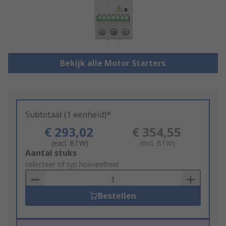
Bekijk alle Motor Starters
Subtotaal (1 eenheid)*
€ 293,02
€ 354,55
(excl. BTW)
(incl. BTW)
Add
Aantal stuks
to
selecteer of typ hoeveelheid
Basket
Bestellen