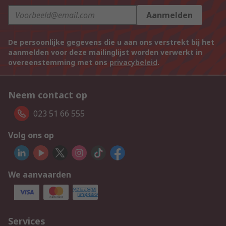
Aanmelden
De persoonlijke gegevens die u aan ons verstrekt bij het
aanmelden voor deze mailinglijst worden verwerkt in
overeenstemming met ons
privacybeleid
.
Neem contact op
023 51 66 555
Volg ons op
We aanvaarden
Services