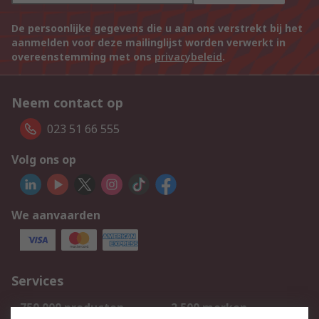
De persoonlijke gegevens die u aan ons verstrekt bij het
aanmelden voor deze mailinglijst worden verwerkt in
overeenstemming met ons
privacybeleid
.
Neem contact op
023 51 66 555
Volg ons op
We aanvaarden
Services
750.000 producten
2.500 merken