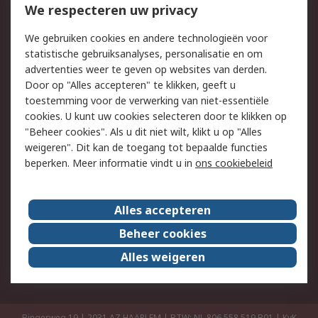
Bestellen
Inkoopoplossingen
We respecteren uw privacy
Retouren
Technisch advies
We gebruiken cookies en andere technologieën voor
Track & Trace
statistische gebruiksanalyses, personalisatie en om
advertenties weer te geven op websites van derden.
Wettelijk
Door op "Alles accepteren" te klikken, geeft u
toestemming voor de verwerking van niet-essentiële
Cookiebeleid
Email veiligheid
cookies. U kunt uw cookies selecteren door te klikken op
Privacybeleid
Websitevoorwaarden
"Beheer cookies". Als u dit niet wilt, klikt u op "Alles
weigeren". Dit kan de toegang tot bepaalde functies
Algemene
beperken. Meer informatie vindt u in
ons cookiebeleid
verkoopvoorwaarden
Over RS
Alles accepteren
RS Group
Over ons
Beheer cookies
RS wereldwijd
Werken bij RS
Alles weigeren
ESG
Bingerweg 19 | 2031 AZ HAARLEM | BTW: NL 806 558 519.B01 | KvK