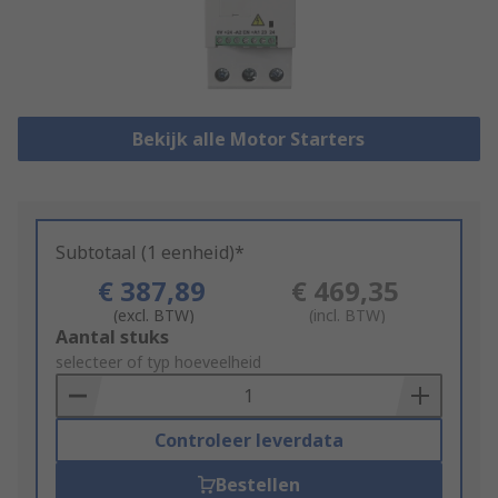
Bekijk alle Motor Starters
Subtotaal (1 eenheid)*
€ 387,89
€ 469,35
(excl. BTW)
(incl. BTW)
Add
Aantal stuks
to
selecteer of typ hoeveelheid
Basket
Controleer leverdata
Bestellen