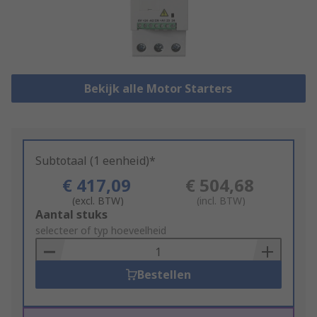
Bekijk alle Motor Starters
Subtotaal (1 eenheid)*
€ 417,09
€ 504,68
(excl. BTW)
(incl. BTW)
Add
Aantal stuks
to
selecteer of typ hoeveelheid
Basket
Bestellen