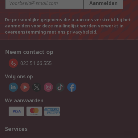
Aanmelden
De persoonlijke gegevens die u aan ons verstrekt bij het
aanmelden voor deze mailinglijst worden verwerkt in
overeenstemming met ons
privacybeleid
.
Neem contact op
023 51 66 555
Volg ons op
We aanvaarden
Services