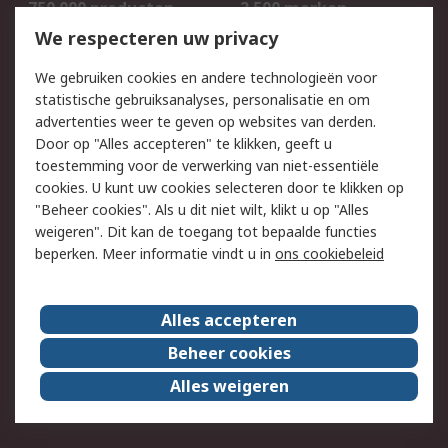
750.000 producten
2.500 merken
Bestellen
Inkoopoplossingen
We respecteren uw privacy
Retouren
Technisch advies
We gebruiken cookies en andere technologieën voor
Track & Trace
statistische gebruiksanalyses, personalisatie en om
advertenties weer te geven op websites van derden.
Wettelijk
Door op "Alles accepteren" te klikken, geeft u
toestemming voor de verwerking van niet-essentiële
Cookiebeleid
Email veiligheid
cookies. U kunt uw cookies selecteren door te klikken op
Privacybeleid
Websitevoorwaarden
"Beheer cookies". Als u dit niet wilt, klikt u op "Alles
weigeren". Dit kan de toegang tot bepaalde functies
Algemene
beperken. Meer informatie vindt u in
ons cookiebeleid
verkoopvoorwaarden
Over RS
Alles accepteren
RS Group
Over ons
Beheer cookies
RS wereldwijd
Werken bij RS
Alles weigeren
ESG