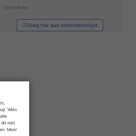
*prijsindicatie
Voeg toe aan onderdelenlijst
es,
op "Alles
iële
dit niet
ken. Meer