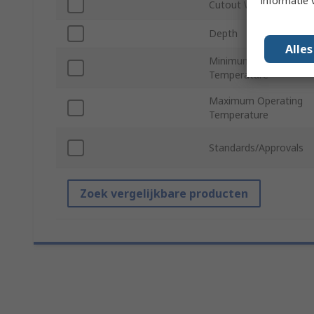
informatie 
Cutout Width
Depth
Alle
Minimum Operating
Temperature
Maximum Operating
Temperature
Standards/Approvals
Zoek vergelijkbare producten