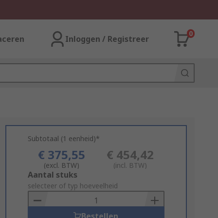
0
aceren
Inloggen / Registreer
Subtotaal (1 eenheid)*
€ 375,55
€ 454,42
(excl. BTW)
(incl. BTW)
Add
Aantal stuks
to
selecteer of typ hoeveelheid
Basket
Bestellen