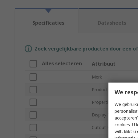
Specificaties
Datasheets
Zoek vergelijkbare producten door een o
Alles selecteren
Attribuut
Merk
Product Type
We resp
Properties Measured
We gebruike
personalisa
Display Type
accepteren"
cookies. U 
Cutout Height
wilt, klikt