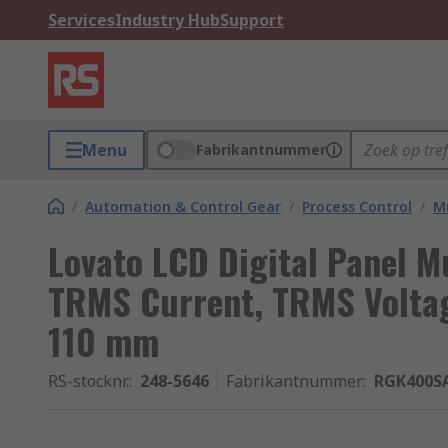
Services
Industry Hub
Support
Menu
Fabrikantnummer
/
Automation & Control Gear
/
Process Control
/
Mu
Lovato LCD Digital Panel M
TRMS Current, TRMS Voltag
110 mm
RS-stocknr.
:
248-5646
Fabrikantnummer
:
RGK400S