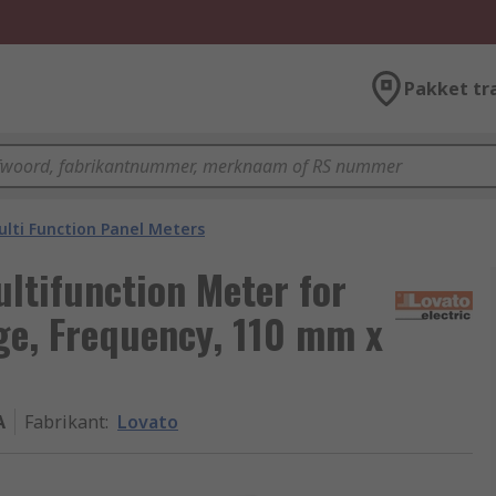
Pakket tr
lti Function Panel Meters
ultifunction Meter for
e, Frequency, 110 mm x
A
Fabrikant
:
Lovato