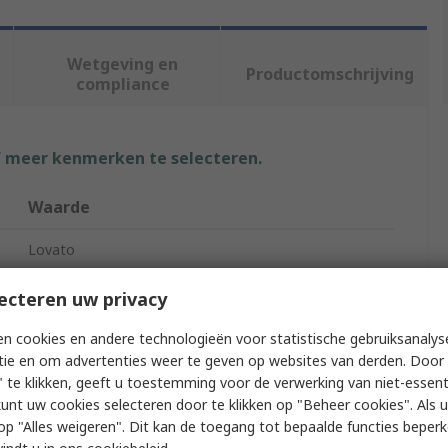
Wetgeving en
Productomschrijving
compliance
f meer kenmerken te selecteren.
Waarde
Lovato
Digital Panel Multifunction Meter
ecteren uw privacy
TRMS Current, TRMS Voltage, Frequency
n cookies en andere technologieën voor statistische gebruiksanalys
tie en om advertenties weer te geven op websites van derden. Door 
LCD
 te klikken, geeft u toestemming voor de verwerking van niet-essent
kunt uw cookies selecteren door te klikken op "Beheer cookies". Als u 
110mm
 u op "Alles weigeren". Dit kan de toegang tot bepaalde functies beper