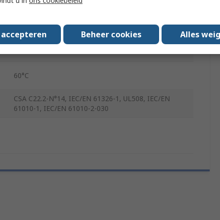
vindt u in
ons cookiebeleid
110mm
73.5mm
s accepteren
Beheer cookies
Alles wei
-30°C
60°C
CSA C22.2-N°14, IEC/EN 61326-1, UL508, IEC/EN
61010-1, IEC/EN 61010-2-030