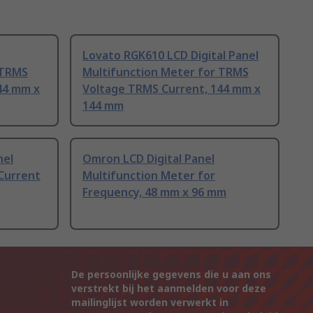
Lovato RGK610 LCD Digital Panel
 TRMS
Multifunction Meter for TRMS
44 mm x
Voltage TRMS Current, 144 mm x
144 mm
nel
Omron LCD Digital Panel
 Current
Multifunction Meter for
Frequency, 48 mm x 96 mm
De persoonlijke gegevens die u aan ons
verstrekt bij het aanmelden voor deze
mailinglijst worden verwerkt in