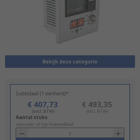
Bekijk deze categorie
Subtotaal (1 eenheid)*
€ 407,73
€ 493,35
(excl. BTW)
(incl. BTW)
Add
Aantal stuks
to
selecteer of typ hoeveelheid
Basket