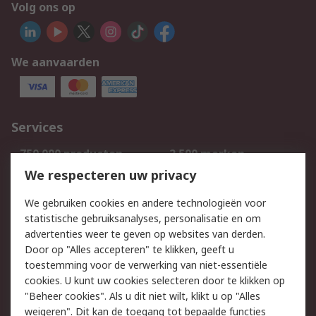
Volg ons op
We aanvaarden
Services
750.000 producten
2.500 merken
Bestellen
Inkoopoplossingen
We respecteren uw privacy
Retouren
Technisch advies
We gebruiken cookies en andere technologieën voor
Track & Trace
statistische gebruiksanalyses, personalisatie en om
advertenties weer te geven op websites van derden.
Wettelijk
Door op "Alles accepteren" te klikken, geeft u
toestemming voor de verwerking van niet-essentiële
Cookiebeleid
Email veiligheid
cookies. U kunt uw cookies selecteren door te klikken op
Privacybeleid
Websitevoorwaarden
"Beheer cookies". Als u dit niet wilt, klikt u op "Alles
weigeren". Dit kan de toegang tot bepaalde functies
Algemene