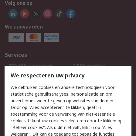
Volg ons op
We aanvaarden
Services
750.000 producten
2.500 merken
Bestellen
Inkoopoplossingen
We respecteren uw privacy
Retouren
Technisch advies
We gebruiken cookies en andere technologieën voor
Track & Trace
statistische gebruiksanalyses, personalisatie en om
advertenties weer te geven op websites van derden.
Wettelijk
Door op "Alles accepteren" te klikken, geeft u
toestemming voor de verwerking van niet-essentiële
Cookiebeleid
Email veiligheid
cookies. U kunt uw cookies selecteren door te klikken op
Privacybeleid
Websitevoorwaarden
"Beheer cookies". Als u dit niet wilt, klikt u op "Alles
weigeren". Dit kan de toegang tot bepaalde functies
Algemene