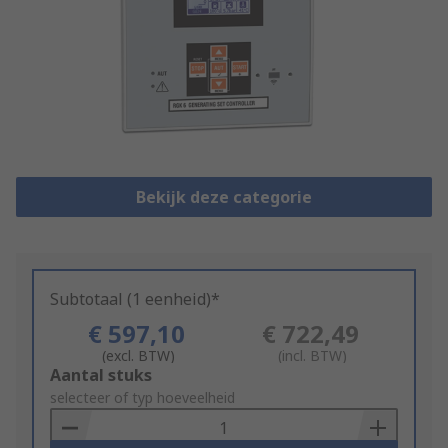
Bekijk deze categorie
Subtotaal (1 eenheid)*
€ 597,10
€ 722,49
(excl. BTW)
(incl. BTW)
Add
Aantal stuks
to
selecteer of typ hoeveelheid
Basket