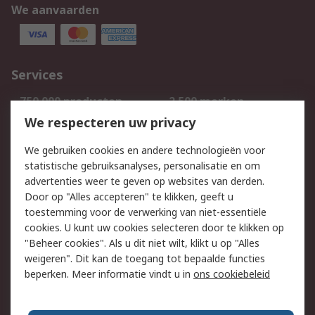
We aanvaarden
Services
750.000 producten
2.500 merken
Bestellen
Inkoopoplossingen
We respecteren uw privacy
Retouren
Technisch advies
We gebruiken cookies en andere technologieën voor
Track & Trace
statistische gebruiksanalyses, personalisatie en om
advertenties weer te geven op websites van derden.
Wettelijk
Door op "Alles accepteren" te klikken, geeft u
toestemming voor de verwerking van niet-essentiële
Cookiebeleid
Email veiligheid
cookies. U kunt uw cookies selecteren door te klikken op
Privacybeleid
Websitevoorwaarden
"Beheer cookies". Als u dit niet wilt, klikt u op "Alles
weigeren". Dit kan de toegang tot bepaalde functies
Algemene
beperken. Meer informatie vindt u in
ons cookiebeleid
verkoopvoorwaarden
Over RS