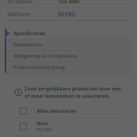
RS-stocknr.
:
123-3683
Fabrikant
:
RS PRO
Specificaties
Datasheets
Wetgeving en compliance
Productomschrijving
Zoek vergelijkbare producten door een
of meer kenmerken te selecteren.
Alles selecteren
Merk
RS PRO