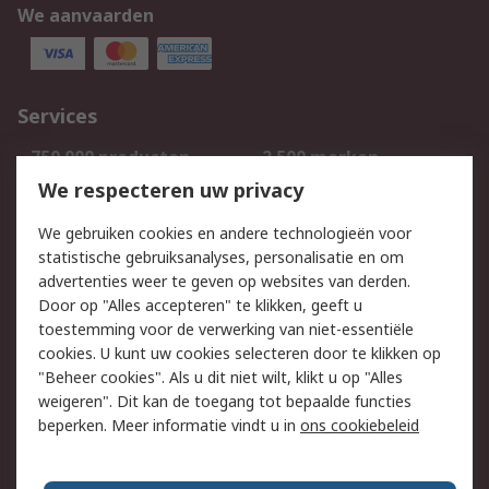
We aanvaarden
Services
750.000 producten
2.500 merken
Bestellen
Inkoopoplossingen
We respecteren uw privacy
Retouren
Technisch advies
We gebruiken cookies en andere technologieën voor
Track & Trace
statistische gebruiksanalyses, personalisatie en om
advertenties weer te geven op websites van derden.
Wettelijk
Door op "Alles accepteren" te klikken, geeft u
toestemming voor de verwerking van niet-essentiële
Cookiebeleid
Email veiligheid
cookies. U kunt uw cookies selecteren door te klikken op
Privacybeleid
Websitevoorwaarden
"Beheer cookies". Als u dit niet wilt, klikt u op "Alles
weigeren". Dit kan de toegang tot bepaalde functies
Algemene
beperken. Meer informatie vindt u in
ons cookiebeleid
verkoopvoorwaarden
Over RS