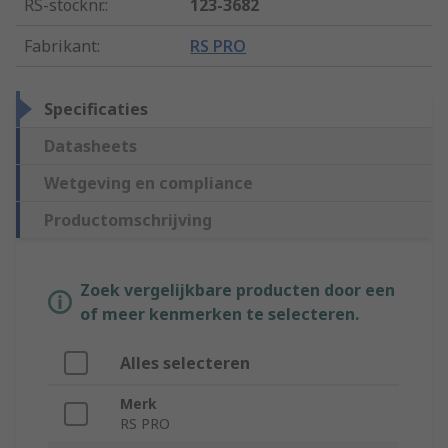
RS-stocknr.
:
123-3682
Fabrikant
:
RS PRO
Specificaties
Datasheets
Wetgeving en compliance
Productomschrijving
Zoek vergelijkbare producten door een
of meer kenmerken te selecteren.
Alles selecteren
Merk
RS PRO